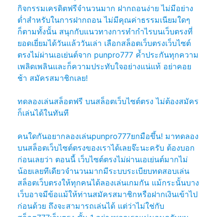
กิจกรรมเครดิตฟรีจำนวนมาก ฝากถอนง่าย ไม่มีอย่าง
ต่ำสำหรับในการฝากถอน ไม่มีคุณค่าธรรมเนียมใดๆ
ก็ตามทั้งนั้น สนุกกับแนวทางการทำกำไรบนเว็บตรงที่
ยอดเยี่ยมได้วันแล้ววันเล่า เลือกสล็อตเว็บตรงเว็บไซต์
ตรงไม่ผ่านเอเย่นต์จาก punpro777 ค้ำประกันทุกความ
เพลิดเพลินและก็ความประทับใจอย่างแน่แท้ อย่าคอย
ช้า สมัครสมาชิกเลย!
ทดลองเล่นสล็อตฟรี บนสล็อตเว็บไซต์ตรง ไม่ต้องสมัคร
ก็เล่นได้ในทันที
คนใดกันอยากลองเล่นpunpro777ยกมือขึ้น! มาทดลอง
บนสล็อตเว็บไซต์ตรงของเราได้เลยจ๊ะนะครับ ต้องบอก
ก่อนเลยว่า ตอนนี้ เว็บไซต์ตรงไม่ผ่านเอเย่นต์มากไม่
น้อยเลยทีเดียวจำนวนมากมีระบบระเบียบทดสอบเล่น
สล็อตเว็บตรงให้ทุกคนได้ลองเล่นเกมกัน แม้กระนั้นบาง
เว็บอาจมีข้อแม้ให้ท่านสมัครสมาชิกหรือฝากเงินเข้าไป
ก่อนด้วย ถึงจะสามารถเล่นได้ แต่ว่าไม่ใช่กับ