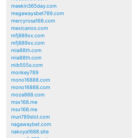
meekin365day.com
megawaysbet789.com
mercyrosa168.com
mexicanoo.com
mfj889xx.com
mfj889xx.com
mia88th.com
mia88th.com
mib555s.com
monkey789
mono16888.com
mono16888.com
moza888.com
msx168.me
msx168.me
mun789slot.com
nagawaybet.com
nakoya1688.site