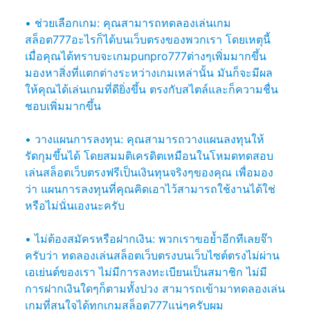
• ช่วยเลือกเกม: คุณสามารถทดลองเล่นเกม
สล็อต777อะไรก็ได้บนเว็บตรงของพวกเรา โดยเหตุนี้
เมื่อคุณได้ทราบจะเกมpunpro777ต่างๆเพิ่มมากขึ้น
มองหาสิ่งที่แตกต่างระหว่างเกมเหล่านั้น มันก็จะมีผล
ให้คุณได้เล่นเกมที่ดียิ่งขึ้น ตรงกับสไตล์และก็ความชื่น
ชอบเพิ่มมากขึ้น
• วางแผนการลงทุน: คุณสามารถวางแผนลงทุนให้
รัดกุมขึ้นได้ โดยสมมติเครดิตเหมือนในโหมดทดสอบ
เล่นสล็อตเว็บตรงฟรีเป็นเงินทุนจริงๆของคุณ เพื่อมอง
ว่า แผนการลงทุนที่คุณคิดเอาไว้สามารถใช้งานได้ใช่
หรือไม่นั่นเองนะครับ
• ไม่ต้องสมัครหรือฝากเงิน: พวกเราขอย้ำอีกทีเลยจ๊า
ครับว่า ทดลองเล่นสล็อตเว็บตรงบนเว็บไซต์ตรงไม่ผ่าน
เอเย่นต์ของเรา ไม่มีการลงทะเบียนเป็นสมาชิก ไม่มี
การฝากเงินใดๆก็ตามทั้งปวง สามารถเข้ามาทดลองเล่น
เกมที่สนใจได้ทุกเกมสล็อต777แน่ๆครับผม