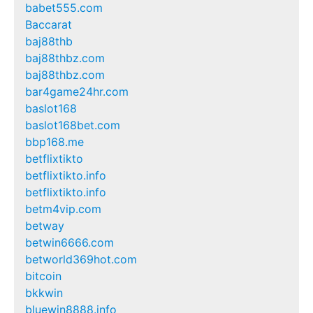
babet555.com
Baccarat
baj88thb
baj88thbz.com
baj88thbz.com
bar4game24hr.com
baslot168
baslot168bet.com
bbp168.me
betflixtikto
betflixtikto.info
betflixtikto.info
betm4vip.com
betway
betwin6666.com
betworld369hot.com
bitcoin
bkkwin
bluewin8888.info