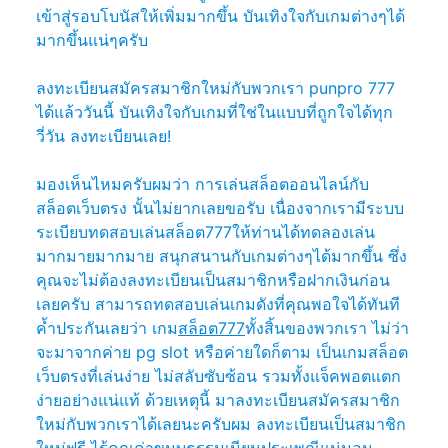
เข้าสู่รอบโบนัสให้เพิ่มมากขึ้น บันเทิงใจกับเกมต่างๆได้
มากขึ้นแน่ๆครับ
ลงทะเบียนสมัครสมาชิกใหม่กับพวกเรา punpro 777
ได้แล้ววันนี้ บันเทิงใจกับเกมที่ใช่ในแบบที่ถูกใจได้ทุก
วี่วัน ลงทะเบียนเลย!
มองเห็นไหมครับผมว่า การเล่นสล็อตออนไลน์กับ
สล็อตเว็บตรง นั้นไม่ยากเลยขอรับ เนื่องจากเรามีระบบ
ระเบียบทดสอบเล่นสล็อต777ให้ท่านได้ทดลองเล่น
มากมายมากมาย สนุกสนานกับเกมต่างๆได้มากขึ้น ซึ่ง
คุณจะไม่ต้องลงทะเบียนเป็นสมาชิกหรือฝากเงินก่อน
เลยครับ สามารถทดสอบเล่นเกมดังที่คุณพอใจได้ทันที
ค้ำประกันเลยว่า เกม
สล็อต777
ทั้งสิ้นของพวกเรา ไม่ว่า
จะมาจากค่าย pg slot หรือค่ายใดก็ตาม เป็นเกมสล็อต
เว็บตรงที่เล่นง่าย ไม่สลับซับซ้อน รวมทั้งแจ็คพอตแตก
ง่ายอย่างแน่แท้ ด้วยเหตุนี้ มาลงทะเบียนสมัครสมาชิก
ใหม่กับพวกเราได้เลยนะครับผม ลงทะเบียนเป็นสมาชิก
ใหม่ฟรี ไร้คุณค่าขนบธรรมเนียมประเพณีแน่นอน