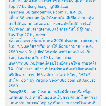
ไลฟ์สด สล็อต ยิงปลา กีฬา ไพ่ เครดิตฟรี คุ้มค่า ที่ไว้ใจ
Top 77 by Sung hengjing168d.com
Tangtem168 tangtem168e.com 13 ส.ค. 26
สล็อต168 สายแตก ลุ้นกำไรแบบไม่เสียฟีล ฝากมาคุ้ม
ค่า ไม่กินมาม่าแน่นอน ฝาก-ถอน อัตโนมัติ การันตี
กำไรหลักแสน tangtem168 เริ่มก่อนวันนี้ มีลุ้นก่อน
ใคร Top 27 by Arlen
สล็อตเว็บตรง สล็อตเว็บตรง 2026 ประสบการณ์เล่นยุค
ใหม่ ระบบเสถียร พร้อมเกมให้เลือกมากมาย 17 ส.ค.
2569 web ใหญ่ Jin888.asia คาสิโนออนไลน์ เว็บ
ใหญ่ ใหม่ล่าสุด Top 40 by Jermaine
บาคาร่า168 เว็บไพ่สดที่ตอบโจทย์คนยุคใหม่ สายวัดใจ
ได้ 1,000 ระบบเสถียร อัปเดตล่าสุด สัมผัสโต๊ะสดระดับ
พรีเมียม บาคาร่า168 สมัครไว ได้โปรใหญ่ ใช้สิทธิ์
ทันใจ Top 1 by Virgilio Sexy168c.com 29 August
2569
Pussy888 อาณาจักรเกมออนไลน์ที่ครบเครื่องที่สุด
แคชแบค 10% คาสิโนออนไลน์ 5ดาว คนเล่นไม่ต่ำกว่า
แสนทุกวัน pussy888play เปิดประสบการณ์ใหม่ทันที