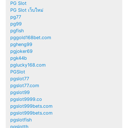
PG Slot
PG Slot เว็บใหม่
pg77
pg99
pgfish
pggold168bet.com
pgheng99
pgjoker69
pgk44b
pglucky168.com
PGSlot
pgslot77
pgslot77.com
pgslot99
pgslot9999.co
pgslot999bets.com
pgslot999bets.com
pgslotfish
pgslotth