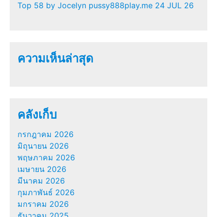
Top 58 by Jocelyn pussy888play.me 24 JUL 26
ความเห็นล่าสุด
คลังเก็บ
กรกฎาคม 2026
มิถุนายน 2026
พฤษภาคม 2026
เมษายน 2026
มีนาคม 2026
กุมภาพันธ์ 2026
มกราคม 2026
ธันวาคม 2025