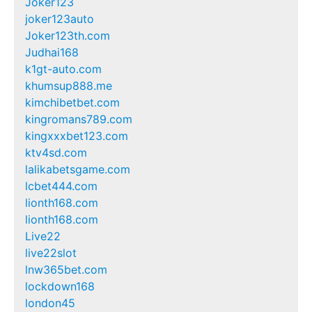
Joker123
joker123auto
Joker123th.com
Judhai168
k1gt-auto.com
khumsup888.me
kimchibetbet.com
kingromans789.com
kingxxxbet123.com
ktv4sd.com
lalikabetsgame.com
lcbet444.com
lionth168.com
lionth168.com
Live22
live22slot
lnw365bet.com
lockdown168
london45