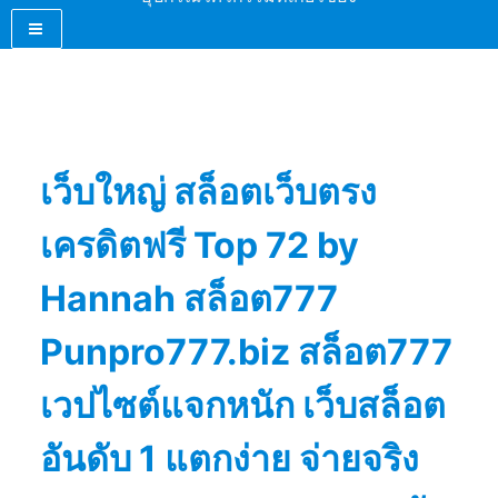
เว็บใหญ่ สล็อตเว็บตรง
เครดิตฟรี Top 72 by
Hannah สล็อต777
Punpro777.biz สล็อต777
เวปไซต์แจกหนัก เว็บสล็อต
อันดับ 1 แตกง่าย จ่ายจริง