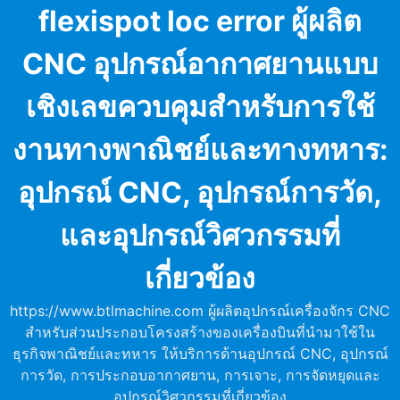
Skip
flexispot loc error ผู้ผลิต
to
content
CNC อุปกรณ์อากาศยานแบบ
เชิงเลขควบคุมสำหรับการใช้
งานทางพาณิชย์และทางทหาร:
อุปกรณ์ CNC, อุปกรณ์การวัด,
และอุปกรณ์วิศวกรรมที่
เกี่ยวข้อง
https://www.btlmachine.com ผู้ผลิตอุปกรณ์เครื่องจักร CNC
สำหรับส่วนประกอบโครงสร้างของเครื่องบินที่นำมาใช้ใน
ธุรกิจพาณิชย์และทหาร ให้บริการด้านอุปกรณ์ CNC, อุปกรณ์
การวัด, การประกอบอากาศยาน, การเจาะ, การจัดหยุดและ
อุปกรณ์วิศวกรรมที่เกี่ยวข้อง