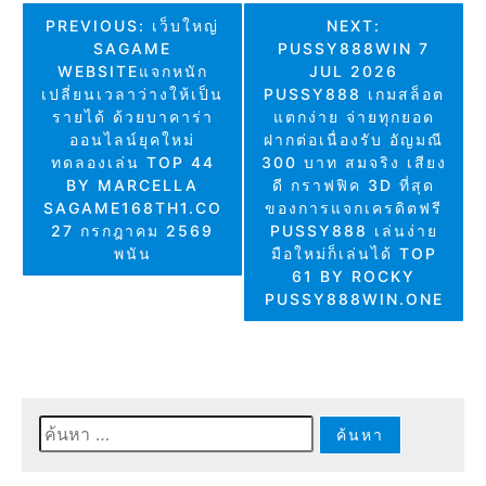
แนะแนว
PREVIOUS:
เว็บใหญ่
NEXT:
SAGAME
PUSSY888WIN 7
เรื่อง
WEBSITEแจกหนัก
JUL 2026
เปลี่ยนเวลาว่างให้เป็น
PUSSY888 เกมสล็อต
รายได้ ด้วยบาคาร่า
แตกง่าย จ่ายทุกยอด
ออนไลน์ยุคใหม่
ฝากต่อเนื่องรับ อัญมณี
ทดลองเล่น TOP 44
300 บาท สมจริง เสียง
BY MARCELLA
ดี กราฟฟิค 3D ที่สุด
SAGAME168TH1.CO
ของการแจกเครดิตฟรี
27 กรกฎาคม 2569
PUSSY888 เล่นง่าย
พนัน
มือใหม่ก็เล่นได้ TOP
61 BY ROCKY
PUSSY888WIN.ONE
ค้นหา
สำหรับ: