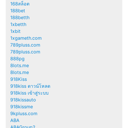
168สล็อต
188bet
188betth
1xbetth
1xbit
1xgameth.com
789pluss.com
789pluss.com
888pg
8lots.me
8lots.me
918Kiss
918kiss ดาวน์โหลด
918kiss เข้าสู่ระบบ
918kissauto
918kissme
9kpluss.com
ABA
ABAGroup2