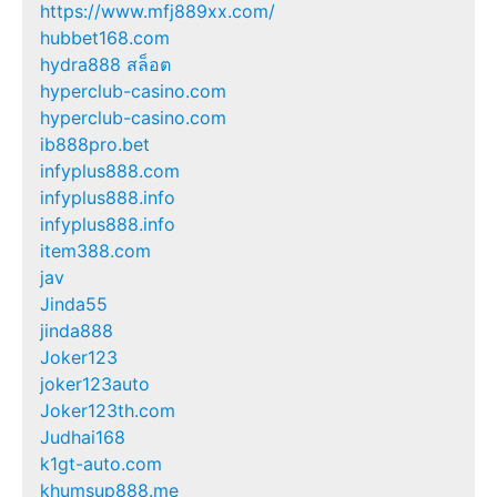
https://www.mfj889xx.com/
hubbet168.com
hydra888 สล็อต
hyperclub-casino.com
hyperclub-casino.com
ib888pro.bet
infyplus888.com
infyplus888.info
infyplus888.info
item388.com
jav
Jinda55
jinda888
Joker123
joker123auto
Joker123th.com
Judhai168
k1gt-auto.com
khumsup888.me