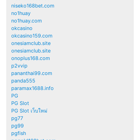
niseko168bet.com
no1huay
no1huay.com
okcasino
okcasino159.com
onesiamclub.site
onesiamclub.site
onoplus168.com
p2vvip
pananthai99.com
panda555
paramax1688.info
PG
PG Slot
PG Slot เว็บใหม่
pg77
pg99
pgfish