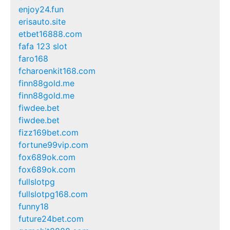
enjoy24.fun
erisauto.site
etbet16888.com
fafa 123 slot
faro168
fcharoenkit168.com
finn88gold.me
finn88gold.me
fiwdee.bet
fiwdee.bet
fizz169bet.com
fortune99vip.com
fox689ok.com
fox689ok.com
fullslotpg
fullslotpg168.com
funny18
future24bet.com