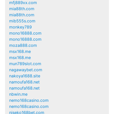
mfj889xx.com
mia88th.com
mia88th.com
mib555s.com
monkey789
mono16888.com
mono16888.com
moza888.com
msx168.me
msx168.me
mun789slot.com
nagawaybet.com
nakoya1688.site
namoufa168.net
namoufa168.net
nbwin.me
nemo168casino.com
nemo168casino.com
niseko168bet.com