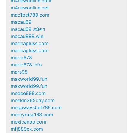
m4newonline.com
m4newonline.net
mac1bet789.com
macau69
macau69 สมัคร
macau888.win
marinapluss.com
marinapluss.com
mario678
mario678.info
mars95
maxworld99.fun
maxworld99.fun
medee989.com
meekin365day.com
megawaysbet789.com
mercyrosa168.com
mexicanoo.com
mfj889xx.com