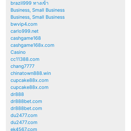
brazil999 ทางเข้า
Business, Small Business
Business, Small Business
bwvip4.com
carlo999.net
cashgame168
cashgame168x.com
Casino
cc11388.com
chang7777
chinatown888.win
cupcake88x.com
cupcake88x.com
dr888
dr888bet.com
dr888bet.com
du2477.com
du2477.com
ek4567.com