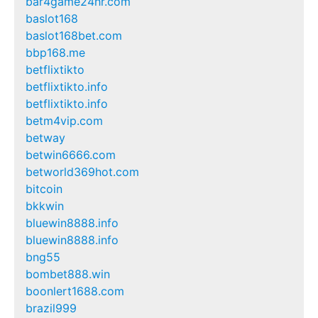
bar4game24hr.com
baslot168
baslot168bet.com
bbp168.me
betflixtikto
betflixtikto.info
betflixtikto.info
betm4vip.com
betway
betwin6666.com
betworld369hot.com
bitcoin
bkkwin
bluewin8888.info
bluewin8888.info
bng55
bombet888.win
boonlert1688.com
brazil999