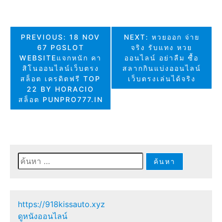
แนะแนว
PREVIOUS:
18 NOV
NEXT:
หวยออก จ่าย
67 PGSLOT
จริง รับแทง หวย
เรื่อง
WEBSITEแจกหนัก คา
ออนไลน์ อย่าลืม ซื้อ
สิโนออนไลน์เว็บตรง
สลากกินแบ่งออนไลน์
สล็อต เครดิตฟรี TOP
เว็บตรงเล่นได้จริง
22 BY HORACIO
สล็อต PUNPRO777.IN
ค้นหา
สำหรับ:
https://918kissauto.xyz
ดูหนังออนไลน์