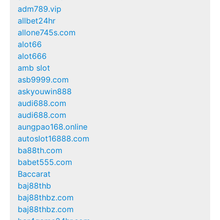
adm789.vip
allbet24hr
allone745s.com
alot66
alot666
amb slot
asb9999.com
askyouwin888
audi688.com
audi688.com
aungpao168.online
autoslot16888.com
ba88th.com
babet555.com
Baccarat
baj88thb
baj88thbz.com
baj88thbz.com