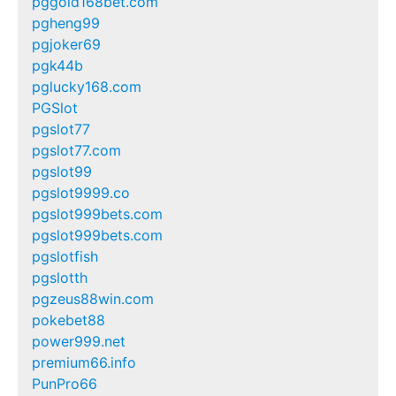
pggold168bet.com
pgheng99
pgjoker69
pgk44b
pglucky168.com
PGSlot
pgslot77
pgslot77.com
pgslot99
pgslot9999.co
pgslot999bets.com
pgslot999bets.com
pgslotfish
pgslotth
pgzeus88win.com
pokebet88
power999.net
premium66.info
PunPro66