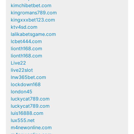
kimchibetbet.com
kingromans789.com
kingxxxbet123.com
ktv4sd.com
lalikabetsgame.com
lcbet444.com
lionth168.com
lionth168.com
Live22
live22slot
lnw365bet.com
lockdown168
london45
luckycat789.com
luckycat789.com
luis16888.com
lux555.net
m4newonline.com