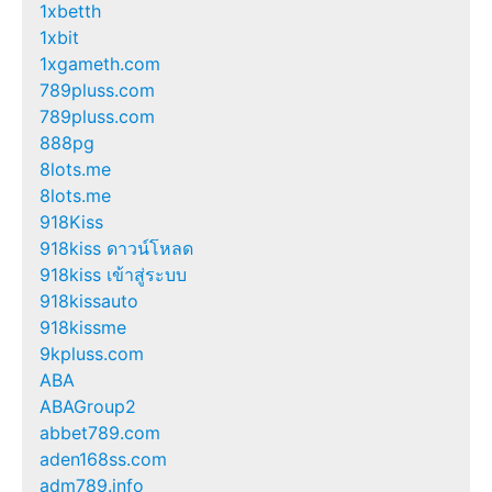
1xbetth
1xbit
1xgameth.com
789pluss.com
789pluss.com
888pg
8lots.me
8lots.me
918Kiss
918kiss ดาวน์โหลด
918kiss เข้าสู่ระบบ
918kissauto
918kissme
9kpluss.com
ABA
ABAGroup2
abbet789.com
aden168ss.com
adm789.info