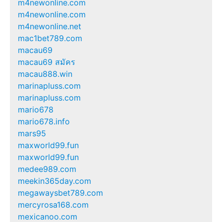
m4newonline.com
m4newonline.com
m4newonline.net
mac1bet789.com
macau69
macau69 สมัคร
macau888.win
marinapluss.com
marinapluss.com
mario678
mario678.info
mars95
maxworld99.fun
maxworld99.fun
medee989.com
meekin365day.com
megawaysbet789.com
mercyrosa168.com
mexicanoo.com