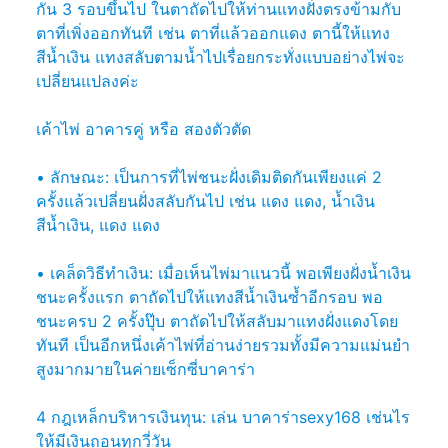
กัน 3 รอบขึ้นไป ในตาถัดไปให้ท่านแทงฝั่งตรงข้ามกับ
ตาที่เพิ่งออกทันที เช่น ตาที่แล้วออกแดง ตานี้ให้แทง
สีน้ำเงิน แทงสลับตามน้ำไปเรื่อยกระทั่งแบบอย่างไพ่จะ
เปลี่ยนแปลงค่ะ
เค้าไพ่ อาคารคู่ หรือ สองตัวตัด
• ลักษณะ: เป็นการที่ไพ่ชนะฝั่งเดิมติดกันเพียงแค่ 2
ครั้งแล้วเปลี่ยนฝั่งสลับกันไป เช่น แดง แดง, น้ำเงิน
สีน้ำเงิน, แดง แดง
• เคล็ดวิธีทำเงิน: เมื่อเห็นไพ่มาแนวนี้ พอเพียงฝั่งน้ำเงิน
ชนะครั้งแรก ตาถัดไปให้แทงสีน้ำเงินซ้ำอีกรอบ พอ
ชนะครบ 2 ครั้งปุ๊บ ตาถัดไปให้สลับมาแทงฝั่งแดงโดย
ทันที เป็นอีกหนึ่งเค้าไพ่ที่อ่านง่ายรวมทั้งมีความแม่นยำ
สูงมากมายในค่ายเซ็กซี่บาคาร่า
4 กฎเหล็กบริหารเงินทุน: เล่น บาคาร่าsexy168 เช่นไร
ให้มีเงินถอนทุกวี่วัน