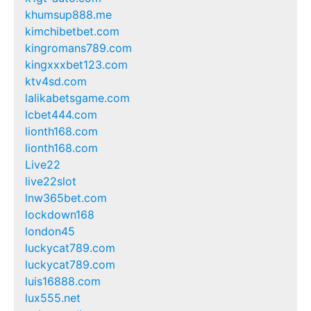
khumsup888.me
kimchibetbet.com
kingromans789.com
kingxxxbet123.com
ktv4sd.com
lalikabetsgame.com
lcbet444.com
lionth168.com
lionth168.com
Live22
live22slot
lnw365bet.com
lockdown168
london45
luckycat789.com
luckycat789.com
luis16888.com
lux555.net