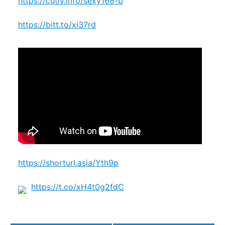
https://cutly.info/sexy168-b
https://bitt.to/xi37rd
https://shorturl.asia/Yth9p
https://t.co/xH4t0g2fdC