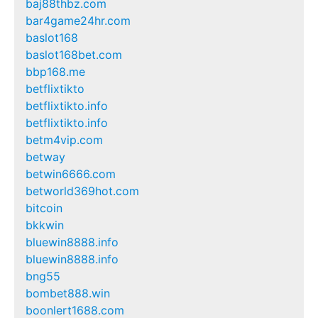
baj88thbz.com
bar4game24hr.com
baslot168
baslot168bet.com
bbp168.me
betflixtikto
betflixtikto.info
betflixtikto.info
betm4vip.com
betway
betwin6666.com
betworld369hot.com
bitcoin
bkkwin
bluewin8888.info
bluewin8888.info
bng55
bombet888.win
boonlert1688.com