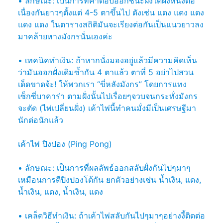
• ลักษณะ: เป็นการที่คำตอบออกชนะฝั่งใดฝั่งหนึ่งต่อ
เนื่องกันยาวๆตั้งแต่ 4-5 ตาขึ้นไป ดังเช่น แดง แดง แดง
แดง แดง ในตารางสถิติมันจะเรียงต่อกันเป็นแนวยาวลง
มาคล้ายหางมังกรนั่นเองค่ะ
• เทคนิคทำเงิน: ถ้าหากนั่งมองอยู่แล้วมีความคิดเห็น
ว่ามันออกฝั่งเดิมซ้ำกัน 4 ตาแล้ว ตาที่ 5 อย่าไปสวน
เด็ดขาดจ้ะ! ให้พวกเรา “ขี่หลังมังกร” โดยการแทง
เซ็กซี่บาคาร่า ตามฝั่งนั้นไปเรื่อยๆจวบจนกระทั่งมังกร
จะตัด (ไพ่เปลี่ยนฝั่ง) เค้าไพ่นี้ทำคนมั่งมีเป็นเศรษฐีมา
นักต่อนักแล้ว
เค้าไพ่ ปิงปอง (Ping Pong)
• ลักษณะ: เป็นการที่ผลลัพธ์ออกสลับฝั่งกันไปๆมาๆ
เหมือนการตีปิงปองโต้กัน ยกตัวอย่างเช่น น้ำเงิน, แดง,
น้ำเงิน, แดง, น้ำเงิน, แดง
• เคล็ดวิธีทำเงิน: ถ้าเค้าไพ่สลับกันไปๆมาๆอย่างงี้ติดต่อ