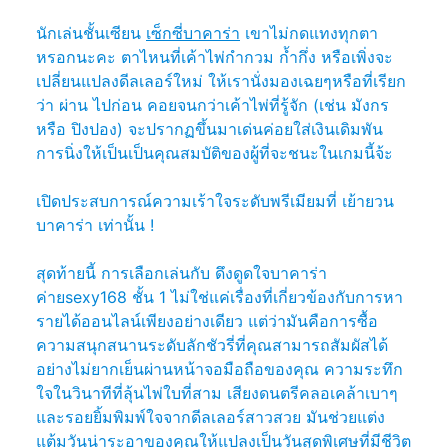
นักเล่นชั้นเซียน
เซ็กซี่บาคาร่า
เขาไม่กดแทงทุกตา
หรอกนะคะ ตาไหนที่เค้าไพ่กำกวม ก้ำกึ่ง หรือเพิ่งจะ
เปลี่ยนแปลงดีลเลอร์ใหม่ ให้เรานั่งมองเฉยๆหรือที่เรียก
ว่า ผ่าน ไปก่อน คอยจนกว่าเค้าไพ่ที่รู้จัก (เช่น มังกร
หรือ ปิงปอง) จะปรากฏขึ้นมาเด่นค่อยใส่เงินเดิมพัน
การนิ่งให้เป็นเป็นคุณสมบัติของผู้ที่จะชนะในเกมนี้จ้ะ
เปิดประสบการณ์ความเร้าใจระดับพรีเมียมที่ เย้ายวน
บาคาร่า เท่านั้น !
สุดท้ายนี้ การเลือกเล่นกับ ดึงดูดใจบาคาร่า
ค่ายsexy168 ชั้น 1 ไม่ใช่แค่เรื่องที่เกี่ยวข้องกับการหา
รายได้ออนไลน์เพียงอย่างเดียว แต่ว่ามันคือการซื้อ
ความสนุกสนานระดับลักชัวรี่ที่คุณสามารถสัมผัสได้
อย่างไม่ยากเย็นผ่านหน้าจอมือถือของคุณ ความระทึก
ใจในวินาทีที่ลุ้นไพ่ใบที่สาม เสียงดนตรีคลอเคล้าเบาๆ
และรอยยิ้มพิมพ์ใจจากดีลเลอร์สาวสวย มันช่วยแต่ง
แต้มวันน่าระอาของคุณให้แปลงเป็นวันสุดพิเศษที่มีชีวิต