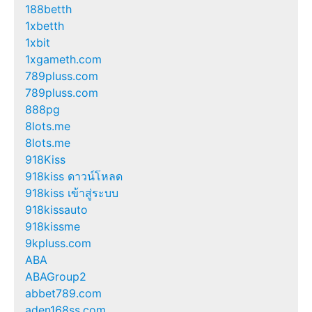
188betth
1xbetth
1xbit
1xgameth.com
789pluss.com
789pluss.com
888pg
8lots.me
8lots.me
918Kiss
918kiss ดาวน์โหลด
918kiss เข้าสู่ระบบ
918kissauto
918kissme
9kpluss.com
ABA
ABAGroup2
abbet789.com
aden168ss.com