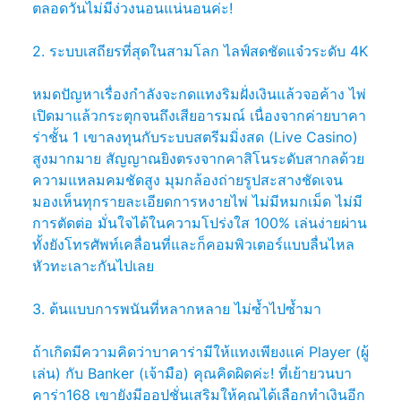
ตลอดวันไม่มีง่วงนอนแน่นอนค่ะ!
2. ระบบเสถียรที่สุดในสามโลก ไลฟ์สดชัดแจ๋วระดับ 4K
หมดปัญหาเรื่องกำลังจะกดแทงริมฝั่งเงินแล้วจอค้าง ไพ่
เปิดมาแล้วกระตุกจนถึงเสียอารมณ์ เนื่องจากค่ายบาคา
ร่าชั้น 1 เขาลงทุนกับระบบสตรีมมิ่งสด (Live Casino)
สูงมากมาย สัญญาณยิงตรงจากคาสิโนระดับสากลด้วย
ความแหลมคมชัดสูง มุมกล้องถ่ายรูปสะสางชัดเจน
มองเห็นทุกรายละเอียดการหงายไพ่ ไม่มีหมกเม็ด ไม่มี
การตัดต่อ มั่นใจได้ในความโปร่งใส 100% เล่นง่ายผ่าน
ทั้งยังโทรศัพท์เคลื่อนที่และก็คอมพิวเตอร์แบบลื่นไหล
หัวทะเลาะกันไปเลย
3. ต้นแบบการพนันที่หลากหลาย ไม่ซ้ำไปซ้ำมา
ถ้าเกิดมีความคิดว่าบาคาร่ามีให้แทงเพียงแค่ Player (ผู้
เล่น) กับ Banker (เจ้ามือ) คุณคิดผิดค่ะ! ที่เย้ายวนบา
คาร่า168 เขายังมีออปชั่นเสริมให้คุณได้เลือกทำเงินอีก