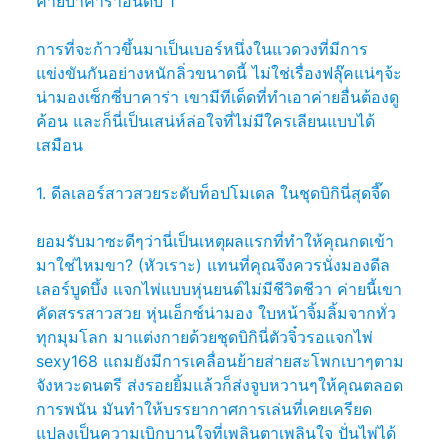
ค่ายบาคาร่าอันดับ 1
การที่จะก้าวขึ้นมาเป็นเบอร์หนึ่งในแวดวงที่มีการ
แข่งขันกันอย่างหนักลิ่วขนาดนี้ ไม่ใช่เรื่องฟลุ๊คแน่ๆจ้ะ
น่ามองเซ็กซี่บาคาร่า เขามีทีเด็ดที่ทำเอาค่ายอื่นต้องดู
ค้อน และก็นี่เป็นเสน่ห์ล่อใจที่ไม่มีใครเลียนแบบได้
เสมือน
1. ดีลเลอร์สาวสวยระดับท็อปโมเดล ในชุดบิกินี่สุดจี๊ด
ยอมรับมาซะดีๆว่านี่เป็นเหตุผลแรกที่ทำให้คุณกดเข้า
มาใช่ไหมขา? (หัวเราะ) แทนที่คุณจึงควรนั่งมองดีล
เลอร์บูดบึ้ง แจกไพ่แบบหุ่นยนต์ไม่มีชีวิตชีวา ค่ายนี้เขา
คัดสรรสาวสวย หุ่นเอ็กซ์น่ามอง ใบหน้าจิ้มลิ้มจากทั่ว
ทุกมุมโลก มาแต่งกายด้วยชุดบิกินี่ตัวจิ๋วรอแจกไพ่
sexy168 แถมยังมีการเคลื่อนย้ายส่ายสะโพกเบาๆตาม
จังหวะดนตรี ส่งรอยยิ้มแล้วก็ส่งจูบหวานๆให้คุณตลอด
การพนัน มันทำให้บรรยากาศการเล่นที่เคยเครียด
แปลงเป็นความเบิกบานใจที่เพลินตาเพลินใจ ปั่นไพ่ได้