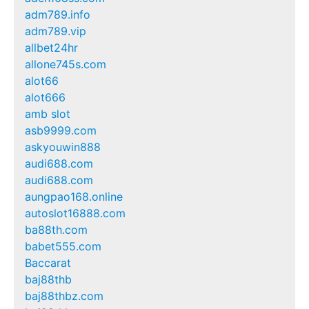
adm789.info
adm789.vip
allbet24hr
allone745s.com
alot66
alot666
amb slot
asb9999.com
askyouwin888
audi688.com
audi688.com
aungpao168.online
autoslot16888.com
ba88th.com
babet555.com
Baccarat
baj88thb
baj88thbz.com