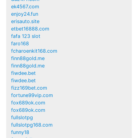
ek4567.com
enjoy24.fun
erisauto.site
etbet16888.com
fafa 123 slot
faro168
fcharoenkit168.com
finn88gold.me
finn88gold.me
fiwdee.bet
fiwdee.bet
fizz169bet.com
fortune99vip.com
fox689ok.com
fox689ok.com
fullslotpg
fullslotpg168.com
funny18