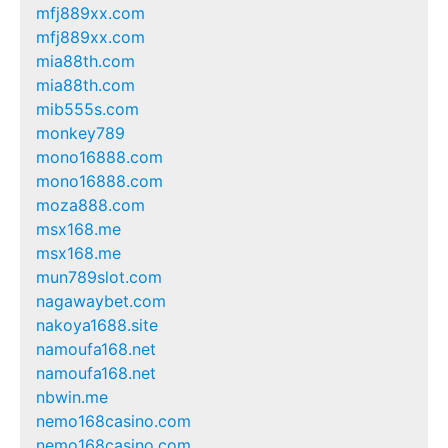
mfj889xx.com
mfj889xx.com
mia88th.com
mia88th.com
mib555s.com
monkey789
mono16888.com
mono16888.com
moza888.com
msx168.me
msx168.me
mun789slot.com
nagawaybet.com
nakoya1688.site
namoufa168.net
namoufa168.net
nbwin.me
nemo168casino.com
nemo168casino.com