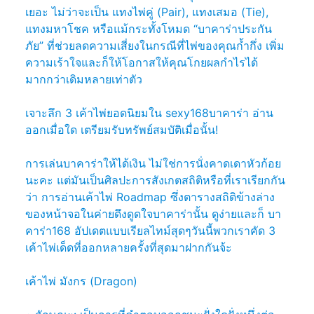
เยอะ ไม่ว่าจะเป็น แทงไพ่คู่ (Pair), แทงเสมอ (Tie),
แทงมหาโชค หรือแม้กระทั้งโหมด “บาคาร่าประกัน
ภัย” ที่ช่วยลดความเสี่ยงในกรณีที่ไพ่ของคุณก้ำกึ่ง เพิ่ม
ความเร้าใจและก็ให้โอกาสให้คุณโกยผลกำไรได้
มากกว่าเดิมหลายเท่าตัว
เจาะลึก 3 เค้าไพ่ยอดนิยมใน sexy168บาคาร่า อ่าน
ออกเมื่อใด เตรียมรับทรัพย์สมบัติเมื่อนั้น!
การเล่นบาคาร่าให้ได้เงิน ไม่ใช่การนั่งคาดเดาหัวก้อย
นะคะ แต่มันเป็นศิลปะการสังเกตสถิติหรือที่เราเรียกกัน
ว่า การอ่านเค้าไพ่ Roadmap ซึ่งตารางสถิติข้างล่าง
ของหน้าจอในค่ายดึงดูดใจบาคาร่านั้น ดูง่ายและก็ บา
คาร่า168 อัปเดตแบบเรียลไทม์สุดๆวันนี้พวกเราคัด 3
เค้าไพ่เด็ดที่ออกหลายครั้งที่สุดมาฝากกันจ้ะ
เค้าไพ่ มังกร (Dragon)