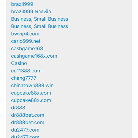
brazil999
brazil999 ทางเข้า
Business, Small Business
Business, Small Business
bwvip4.com
carlo999.net
cashgame168
cashgame168x.com
Casino
cc11388.com
chang7777
chinatown888.win
cupcake88x.com
cupcake88x.com
dr888
dr888bet.com
dr888bet.com
du2477.com
du2477.com