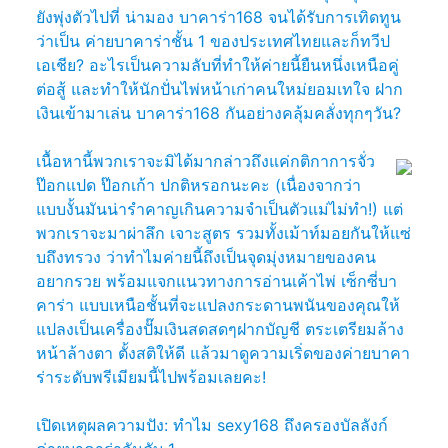
ยังพุ่งตัวไปที่ น่ามอง บาคาร่า168 จนได้รับการเทิดทูน
ว่าเป็น ค่ายบาคาร่าชั้น 1 ของประเทศไทยและก็ทวีป
เอเชีย? อะไรเป็นความลับที่ทำให้ค่ายนี้ยืนหนึ่งเหนือคู่
ต่อสู้ และทำให้นักปั่นไพ่หน้าเก่าคนใหม่ยอมเทใจ ฝาก
เงินเข้ามาเล่น บาคาร่า168 กันอย่างคลุ้มคลั่งทุกๆวัน?
เนื้อหานี้พวกเราจะมิได้มากล่าวถึงแค่กติกาการจั่ว
ป๊อกแปด ป๊อกเก้า ปกติหรอกนะคะ (เนื่องจากว่า
แบบงั้นมันน่ารำคาญเกินความจำเป็นตัวแม่ไม่ทำ!) แต่
พวกเราจะมาผ่าลึก เจาะสูตร รวมทั้งเม้าท์มอยกันให้แซ่
บถึงทรวง ว่าทำไมค่ายนี้ถึงเป็นจุดมุ่งหมายของคน
อยากรวย พร้อมแจกแนวทางการอ่านเค้าไพ่ เซ็กซี่บา
คาร่า แบบเหนือชั้นที่จะแปลงกระดานพนันของคุณให้
แปลงเป็นเครื่องปั๊มเงินสดสดๆฝากบัญชี ตระเตรียมล้าง
หน้าล้างตา ตั้งสติให้ดี แล้วมาดูความเริ่ดของค่ายบาคา
ร่าระดับพรีเมียมนี้ไปพร้อมเลยคะ!
เปิดเหตุผลความปัง: ทำไม sexy168 ถึงครองบัลลังก์