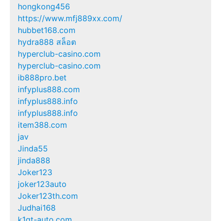
hongkong456
https://www.mfj889xx.com/
hubbet168.com
hydra888 สล็อต
hyperclub-casino.com
hyperclub-casino.com
ib888pro.bet
infyplus888.com
infyplus888.info
infyplus888.info
item388.com
jav
Jinda55
jinda888
Joker123
joker123auto
Joker123th.com
Judhai168
k1gt-auto.com