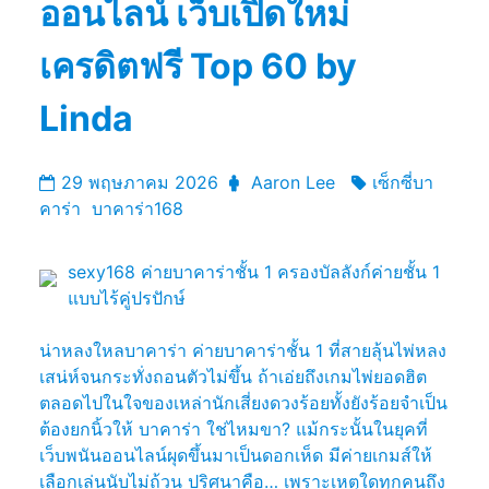
ออนไลน์ เว็บเปิดใหม่
เครดิตฟรี Top 60 by
Linda
29 พฤษภาคม 2026
Aaron Lee
เซ็กซี่บา
คาร่า
บาคาร่า168
sexy168 ค่ายบาคาร่าชั้น 1 ครองบัลลังก์ค่ายชั้น 1
แบบไร้คู่ปรปักษ์
น่าหลงใหลบาคาร่า ค่ายบาคาร่าชั้น 1 ที่สายลุ้นไพ่หลง
เสน่ห์จนกระทั่งถอนตัวไม่ขึ้น ถ้าเอ่ยถึงเกมไพ่ยอดฮิต
ตลอดไปในใจของเหล่านักเสี่ยงดวงร้อยทั้งยังร้อยจำเป็น
ต้องยกนิ้วให้ บาคาร่า ใช่ไหมขา? แม้กระนั้นในยุคที่
เว็บพนันออนไลน์ผุดขึ้นมาเป็นดอกเห็ด มีค่ายเกมส์ให้
เลือกเล่นนับไม่ถ้วน ปริศนาคือ… เพราะเหตุใดทุกคนถึง