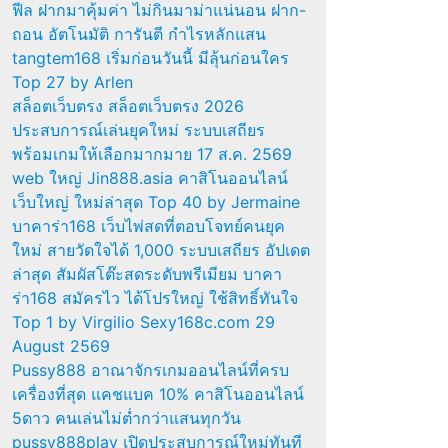
ฟีล ฝากมาคุ้มค่า ไม่กินมาม่าแน่นอน ฝาก-
ถอน อัตโนมัติ การันตี กำไรหลักแสน
tangtem168 เริ่มก่อนวันนี้ มีลุ้นก่อนใคร
Top 27 by Arlen
สล็อตเว็บตรง สล็อตเว็บตรง 2026
ประสบการณ์เล่นยุคใหม่ ระบบเสถียร
พร้อมเกมให้เลือกมากมาย 17 ส.ค. 2569
web ใหญ่ Jin888.asia คาสิโนออนไลน์
เว็บใหญ่ ใหม่ล่าสุด Top 40 by Jermaine
บาคาร่า168 เว็บไพ่สดที่ตอบโจทย์คนยุค
ใหม่ สายวัดใจได้ 1,000 ระบบเสถียร อัปเดต
ล่าสุด สัมผัสโต๊ะสดระดับพรีเมียม บาคา
ร่า168 สมัครไว ได้โปรใหญ่ ใช้สิทธิ์ทันใจ
Top 1 by Virgilio Sexy168c.com 29
August 2569
Pussy888 อาณาจักรเกมออนไลน์ที่ครบ
เครื่องที่สุด แคชแบค 10% คาสิโนออนไลน์
5ดาว คนเล่นไม่ต่ำกว่าแสนทุกวัน
pussy888play เปิดประสบการณ์ใหม่ทันที