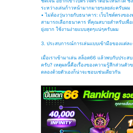
ชัดเจน อยากเข้าไปตรวจตราตอนไหนก็ได้ ซึ่ง
ระหว่างเล่นก้าวหน้ามากมายๆเลยล่ะครับผม
• ไม่ต้องวุ่นวายกับธนาคาร: เว็บไซต์ตรงข
สามารถเลือกธนาคาร ที่คุณสบายสำหรับเพื่อก
ยุ่งยาก ใช้งานง่ายแบบสุดๆแน่ๆครับผม
3. ประสบการณ์การเล่นแบบเข้ามือของแต่ล
เมื่อเราเข้ามาเล่น สล็อต66 แล้วพบกับประส
ครับ? เหตุผลนี้คือเรื่องของความรู้สึกส่วนตั
ดลองด้วยตัวเองก็น่าจะชอบเช่นเดียวกัน