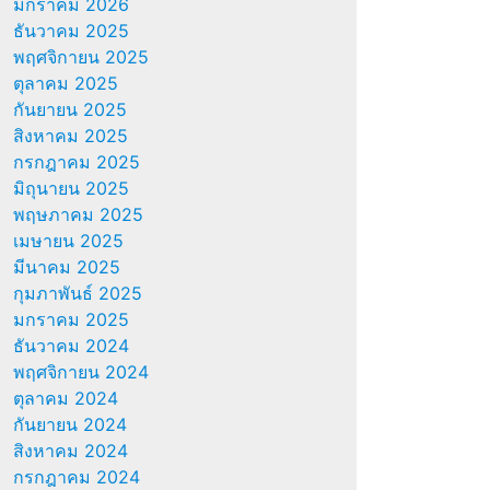
มกราคม 2026
ธันวาคม 2025
พฤศจิกายน 2025
ตุลาคม 2025
กันยายน 2025
สิงหาคม 2025
กรกฎาคม 2025
มิถุนายน 2025
พฤษภาคม 2025
เมษายน 2025
มีนาคม 2025
กุมภาพันธ์ 2025
มกราคม 2025
ธันวาคม 2024
พฤศจิกายน 2024
ตุลาคม 2024
กันยายน 2024
สิงหาคม 2024
กรกฎาคม 2024