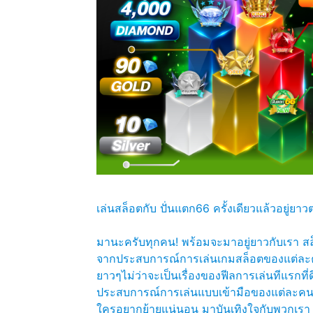
เล่นสล็อตกับ ปั่นแตก66 ครั้งเดียวแล้วอยู่ยาว
มานะครับทุกคน! พร้อมจะมาอยู่ยาวกับเรา สล็อ
จากประสบการณ์การเล่นเกมสล็อตของแต่ละคนน
ยาวๆไม่ว่าจะเป็นเรื่องของฟีลการเล่นทีแรกที่
ประสบการณ์การเล่นแบบเข้ามือของแต่ละคนด้ว
ใครอยากย้ายแน่นอน มาบันเทิงใจกับพวกเรา ปั