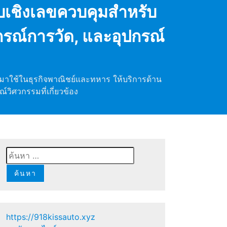
บบเชิงเลขควบคุมสำหรับ
รณ์การวัด, และอุปกรณ์
ำมาใช้ในธุรกิจพาณิชย์และทหาร ให้บริการด้าน
ิศวกรรมที่เกี่ยวข้อง
ค้นหา
สำหรับ:
https://918kissauto.xyz