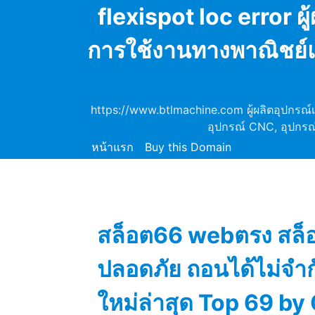
Skip
flexispot loc error 
to
content
การใช้งานทางพาณิชย์แ
https://www.btlmachine.com ผู้ผลิตอุปกรณ์
อุปกรณ์ CNC, อุปกรณ
หน้าแรก
Buy this Domain
สล็อต66 webตรง สล็อตเ
ปลอดภัย ถอนได้ไม่จำก
ใหม่ล่าสุด Top 69 b