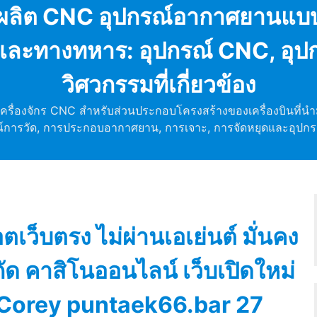
ผู้ผลิต CNC อุปกรณ์อากาศยานแ
ละทางทหาร: อุปกรณ์ CNC, อุปก
วิศวกรรมที่เกี่ยวข้อง
เครื่องจักร CNC สำหรับส่วนประกอบโครงสร้างของเครื่องบินที่น
์การวัด, การประกอบอากาศยาน, การเจาะ, การจัดหยุดและอุปกรณ์ว
ว็บตรง ไม่ผ่านเอเย่นต์ มั่นคง
ัด คาสิโนออนไลน์ เว็บเปิดใหม่
y Corey puntaek66.bar 27