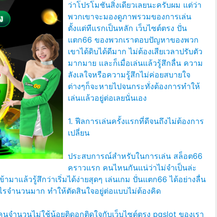
ว่าโปรโมชันสิ่งเดียวเลยนะครับผม แต่ว่า
พวกเขาจะมองดูภาพรวมของการเล่น
ตั้งแต่ทีแรกเป็นหลัก เว็บไซต์ตรง ปั่น
แตก66 ของพวกเราตอบปัญหาของพวก
เขาได้ดิบได้ดีมาก ไม่ต้องเสียเวลาปรับตัว
มากมาย และก็เมื่อเล่นแล้วรู้สึกลื่น ความ
ลังเลใจหรือความรู้สึกไม่ค่อยสบายใจ
ต่างๆก็จะหายไปจนกระทั่งต้องการทำให้
เล่นแล้วอยู่ต่อเลยนั่นเอง
1. ฟีลการเล่นครั้งแรกที่ดีจนถึงไม่ต้องการ
เปลี่ยน
ประสบการณ์สำหรับในการเล่น สล็อต66
คราวแรก คนไหนกันแน่ว่าไม่จำเป็นล่ะ
าแล้วรู้สึกว่าเริ่มได้ง่ายสุดๆ เล่นเกม ปั่นแตก66 ได้อย่างลื่น
รจำนวนมาก ทำให้ตัดสินใจอยู่ต่อแบบไม่ต้องคิด
่ผู้คนจำนวนไม่ใช้น้อยติดอกติดใจกับเว็บไซต์ตรง pgslot ของเรา