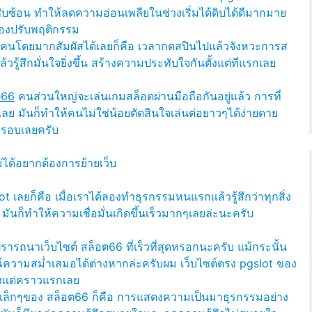
ซับซ้อน ทำให้ลดความอ่อนเพลียในช่วงเริ่มได้ดิบได้ดีมากมาย
ต้องปรับพฤติกรรม
ที่คนโดยมากสัมผัสได้เลยก็คือ เวลากดสปินไปแล้วจังหวะการส
รู้สึกมั่นใจยิ่งขึ้น สร้างความประทับใจกันตั้งแต่ทีแรกเลย
ต66
คนส่วนใหญ่จะเล่นเกมสล็อตผ่านมือถือกันอยู่แล้ว การที่
งเลย มันก็ทำให้คนไม่ใช่น้อยตัดสินใจเล่นต่อยาวๆได้ง่ายดาย
ายรอบเลยครับ
ม่ได้อยากต้องการย้ายเว็บ
 เลยก็คือ เมื่อเราได้ลองทำธุรกรรมหนแรกแล้วรู้สึกว่าทุกสิ่ง
มันก็ทำให้ความเชื่อมั่นเกิดขึ้นเร็วมากๆเลยล่ะนะครับ
รถนาเว็บไซต์ สล็อต66 ที่เร็วที่สุดหรอกนะครับ แม้กระนั้น
ความสม่ำเสมอได้ต่างหากล่ะครับผม เว็บไซต์ตรง pgslot ของ
ตั้งแต่คราวแรกเลย
เล็กๆของ สล็อต66 ก็คือ การแสดงความเป็นมาธุรกรรมอย่าง