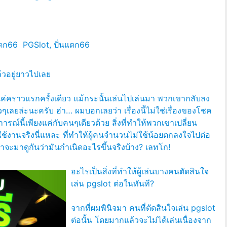
แตก66
PGSlot
,
ปั่นแตก66
้วอยู่ยาวไปเลย
คราวแรกครั้งเดียว แม้กระนั้นเล่นไปเล่นมา พวกเขากลับลง
เลยล่ะนะครับ ฮ่า… ผมบอกเลยว่า เรื่องนี้ไม่ใช่เรื่องของโชค
การณ์นี้เพียงแค่กับคนๆเดียวด้วย สิ่งที่ทำให้พวกเขาเปลี่ยน
ช้งานจริงนี่แหละ ที่ทำให้ผู้คนจำนวนไม่ใช้น้อยตกลงใจไปต่อ
ราจะมาดูกันว่ามันกำเนิดอะไรขึ้นจริงบ้าง? เลทโก!
อะไรเป็นสิ่งที่ทำให้ผู้เล่นบางคนตัดสินใจ
เล่น pgslot ต่อในทันที?
จากที่ผมพินิจมา คนที่ตัดสินใจเล่น pgslot
ต่อนั้น โดยมากแล้วจะไม่ได้เล่นเนื่องจาก