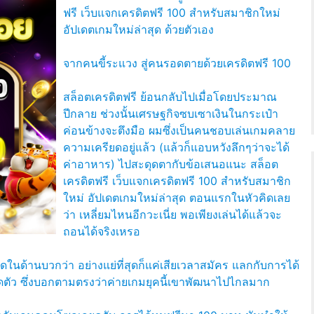
ฟรี เว็บแจกเครดิตฟรี 100 สำหรับสมาชิกใหม่
อัปเดตเกมใหม่ล่าสุด ด้วยตัวเอง
จากคนขี้ระแวง สู่คนรอดตายด้วยเครดิตฟรี 100
สล็อตเครดิตฟรี ย้อนกลับไปเมื่อโดยประมาณ
ปีกลาย ช่วงนั้นเศรษฐกิจซบเซาเงินในกระเป๋า
ค่อนข้างจะตึงมือ ผมซึ่งเป็นคนชอบเล่นเกมคลาย
ความเครียดอยู่แล้ว (แล้วก็แอบหวังลึกๆว่าจะได้
ค่าอาหาร) ไปสะดุดตากับข้อเสนอแนะ สล็อต
เครดิตฟรี เว็บแจกเครดิตฟรี 100 สำหรับสมาชิก
ใหม่ อัปเดตเกมใหม่ล่าสุด ตอนแรกในหัวคิดเลย
ว่า เหลี่ยมไหนอีกวะเนี่ย พอเพียงเล่นได้แล้วจะ
ถอนได้จริงเหรอ
ิดในด้านบวกว่า อย่างแย่ที่สุดก็แค่เสียเวลาสมัคร แลกกับการได้
ปิดตัว ซึ่งบอกตามตรงว่าค่ายเกมยุคนี้เขาพัฒนาไปไกลมาก