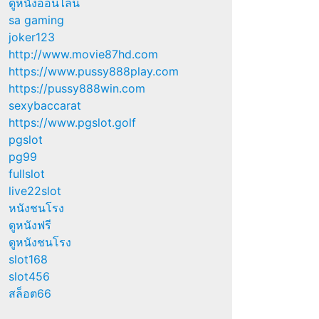
ดูหนังออนไลน์
sa gaming
joker123
http://www.movie87hd.com
https://www.pussy888play.com
https://pussy888win.com
sexybaccarat
https://www.pgslot.golf
pgslot
pg99
fullslot
live22slot
หนังชนโรง
ดูหนังฟรี
ดูหนังชนโรง
slot168
slot456
สล็อต66