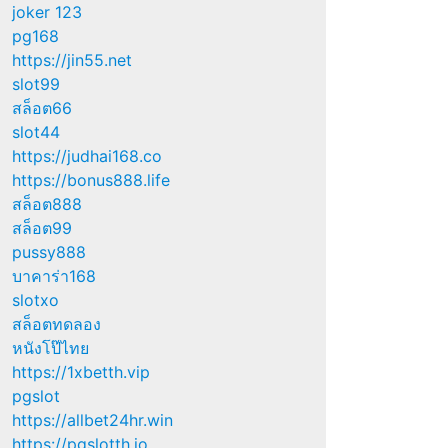
joker 123
pg168
https://jin55.net
slot99
สล็อต66
slot44
https://judhai168.co
https://bonus888.life
สล็อต888
สล็อต99
pussy888
บาคาร่า168
slotxo
สล็อตทดลอง
หนังโป๊ไทย
https://1xbetth.vip
pgslot
https://allbet24hr.win
https://pgslotth.io