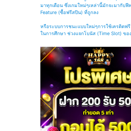
มาทุกเดือน ซึ่งเกมใหม่ๆเหล่านี้มักจะมากับฟีพ
Feature (ซื้อฟรีสปิน) ที่ถูกลง
หรือระบบการชนะแบบใหม่ๆการใช้เครดิตฟรี 10
ในการศึกษา ช่วงแจกโบนัส (Time Slot) ของเ