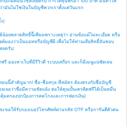
กับเกมคอนโซลเลยครับ การได้ทุนฟรีมา 100 บาท มันทำให้
กว่ามันไม่ใช่เงินในบัญชีพวกเราตั้งแต่วันแรก
๊ก)
ยพลาดสิทธิ์นี้เพียงเพราะเหตุว่า อ่านข้อแม้ไม่ละเอียด หรือ
มองว่าเป็นบอทหรือบัญชีผี เพื่อไม่ให้ท่านเสียสิทธิ์อันชอบ
ลยครับ:
ตฟรี มองหาเว็บที่มีรีวิวดี ระบบเสถียร และก็มีเมนูแน่ชัดเจน
นนี้สำคัญมาก! ชื่อ-ชื่อสกุล ที่สมัคร ต้องตรงกับชื่อบัญชี
เจอว่าชื่อมีความขัดแย้ง ต่อให้คุณปั้นเครดิตฟรีได้เป็นหมื่น
พื่อคุ้มครองปกป้องการคดโกงและการฟอกเงิน)
อาจจะขอให้รับรองเบอร์โทรศัพท์ผ่านรหัส OTP หรือการันตีตัวตน