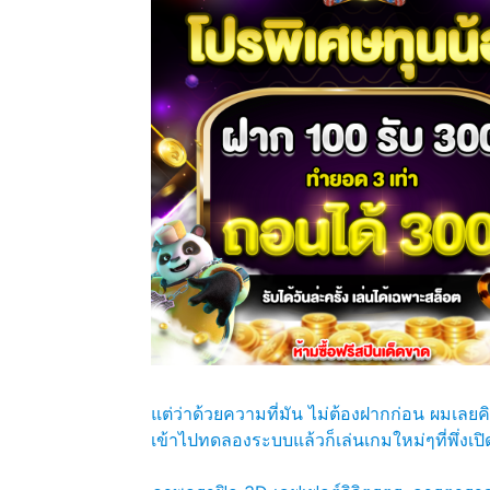
แต่ว่าด้วยความที่มัน ไม่ต้องฝากก่อน ผมเลยค
เข้าไปทดลองระบบแล้วก็เล่นเกมใหม่ๆที่พึ่งเ