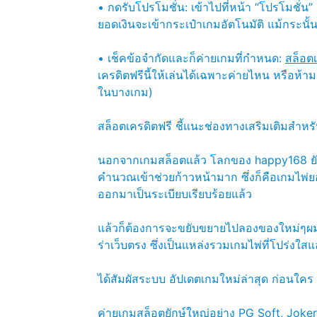
• กดรับโปรโมชั่น: เข้าไปที่หน้า “โปรโมชั่น
ยอดเงินจะเข้ากระเป๋าเกมอัตโนมัติ แม้กระนั
• เช็คข้อจำกัดและก็ค่ายเกมที่กำหนด:
สล็อตเ
เครดิตฟรีนี้ให้เล่นได้เฉพาะค่ายไหน หรือห้า
ในบางเกม)
สล็อตเครดิตฟรี ชี้แนะช่องทางเสริมเติมสำห
นอกจากเกมสล็อตแล้ว โลกของ happy168 ยังม
คำนวณเข้าช่วยก้าวหน้ามาก ซึ่งก็คือเกมไพ่ย
ออกมาเป็นระเบียบเรียบร้อยแล้ว
แล้วก็ต้องการจะขยับขยายไปลองของใหม่ๆผมเ
ร่าเว็บตรง ซึ่งเป็นแหล่งรวมเกมไพ่ที่โปร่ง
ได้สัมผัสระบบ อัปเดตเกมใหม่ล่าสุด ก่อนใคร
ค่ายเกมสล็อตยักษ์ใหญ่อย่าง PG Soft, Jok