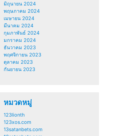
มิถุนายน 2024
พฤษภาคม 2024
เมษายน 2024
มีนาคม 2024
กุมภาพันธ์ 2024
มกราคม 2024
ธันวาคม 2023
พฤศจิกายน 2023
ตุลาคม 2023
กันยายน 2023
หมวดหมู่
123lionth
123xos.com
13satanbets.com