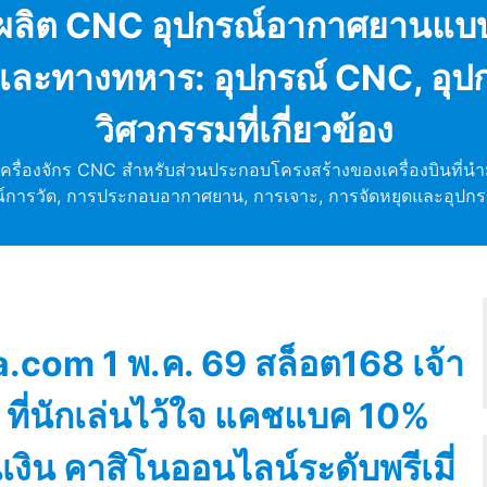
ผู้ผลิต CNC อุปกรณ์อากาศยานแ
ละทางทหาร: อุปกรณ์ CNC, อุปก
วิศวกรรมที่เกี่ยวข้อง
เครื่องจักร CNC สำหรับส่วนประกอบโครงสร้างของเครื่องบินที่น
์การวัด, การประกอบอากาศยาน, การเจาะ, การจัดหยุดและอุปกรณ์ว
com 1 พ.ค. 69 สล็อต168 เจ้า
 ที่นักเล่นไว้ใจ แคชแบค 10%
งิน คาสิโนออนไลน์ระดับพรีเมี่