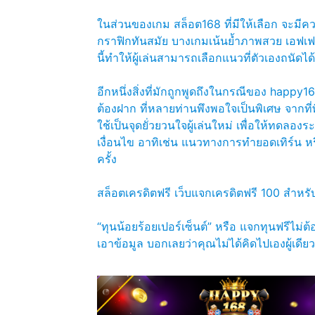
ในส่วนของเกม สล็อต168 ที่มีให้เลือก จะมี
กราฟิกทันสมัย บางเกมเน้นย้ำภาพสวย เอฟเฟกต์
นี้ทำให้ผู้เล่นสามารถเลือกแนวที่ตัวเองถนัดไ
อีกหนึ่งสิ่งที่มักถูกพูดถึงในกรณีของ happy16
ต้องฝาก ที่หลายท่านพึงพอใจเป็นพิเศษ จากท
ใช้เป็นจุดยั่วยวนใจผู้เล่นใหม่ เพื่อให้ทดลอ
เงื่อนไข อาทิเช่น แนวทางการทำยอดเทิร์น ห
ครั้ง
สล็อตเครดิตฟรี เว็บแจกเครดิตฟรี 100 สำหรั
“ทุนน้อยร้อยเปอร์เซ็นต์” หรือ แจกทุนฟรีไม่
เอาข้อมูล บอกเลยว่าคุณไม่ได้คิดไปเองผู้เดีย