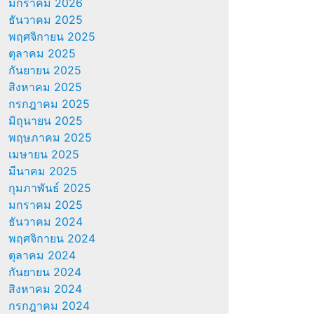
มกราคม 2026
ธันวาคม 2025
พฤศจิกายน 2025
ตุลาคม 2025
กันยายน 2025
สิงหาคม 2025
กรกฎาคม 2025
มิถุนายน 2025
พฤษภาคม 2025
เมษายน 2025
มีนาคม 2025
กุมภาพันธ์ 2025
มกราคม 2025
ธันวาคม 2024
พฤศจิกายน 2024
ตุลาคม 2024
กันยายน 2024
สิงหาคม 2024
กรกฎาคม 2024