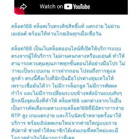
สล็อต168 สล็อตเว็บตรงลิขสิทธิ์แท้ แตกง่าย ไม่ผ่าน
เอเย่นต์ พร้อมให้ท่านโกยเงินทุกเมื่อเชื่อวัน
สล็อต168 เป็นเว็บสล็อตออนไลน์ที่เปิดให้บริการแบบ
ตรงจากผู้ให้บริการ ไม่ผ่านคนกลางหรือเอเย่นต์ ทำให้
สามารถควบคุมคุณภาพทุกขั้นตอนได้อย่างมือโปร ไม่
ว่าจะเป็นระบบเกม การฝากถอน ไปจนถึงการดูแล
ลูกค้า ตรงนี้คือเว็บที่นักปั่นมือโปรต่างทุ่มเทใจให้
เพราะเชื่อมั่นได้ว่า ไม่มีการล็อกยูส ไม่มีการตัดผล
กำไร และไม่มีการเปลี่ยนระบบข้างหลังบ้านแบบลับๆ
อีกหนึ่งจุดแข็งที่ทำให้ สล็อต168 แตกต่างจากเว็บอื่น
เป็นการคัดเลือกเฉพาะเกมสล็อต168ที่มีอัตราการจ่าย
RTP สูง เกมแตกง่าย และก็โบนัสเข้าหลายครั้งมาให้
บริการ พร้อมอัปเดตเกมใหม่จากค่ายใหญ่แบบราย
สัปดาห์ ช่วยทำให้สมาชิกได้เล่นเกมที่สดใหม่และมี
โอกาสทำเงินได้มากกว่าที่เคย