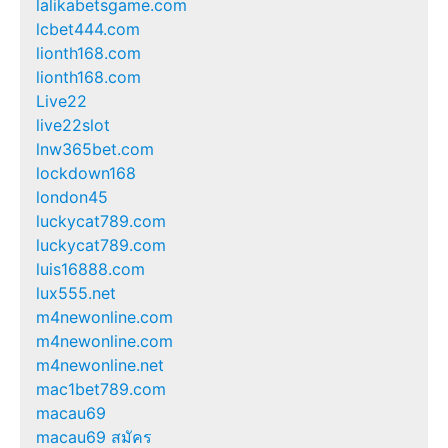
lalikabetsgame.com
lcbet444.com
lionth168.com
lionth168.com
Live22
live22slot
lnw365bet.com
lockdown168
london45
luckycat789.com
luckycat789.com
luis16888.com
lux555.net
m4newonline.com
m4newonline.com
m4newonline.net
mac1bet789.com
macau69
macau69 สมัคร