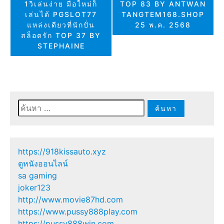
1วิเล่นง่าย มือใหม่ก็
TOP 83 BY ANTWAN
เล่นได้ PGSLOT77
TANGTEM168.SHOP
แหล่งเดียวที่นักปั่น
25 พ.ค. 2568
สล็อตรัก TOP 37 BY
STEPHAINE
ค้นหา
สำหรับ:
https://918kissauto.xyz
ดูหนังออนไลน์
sa gaming
joker123
http://www.movie87hd.com
https://www.pussy888play.com
https://pussy888win.com