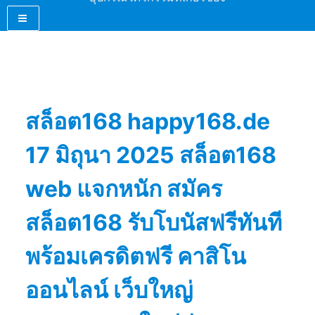
สล็อต168 happy168.de
17 มิถุนา 2025 สล็อต168
web แจกหนัก สมัคร
สล็อต168 รับโบนัสฟรีทันที
พร้อมเครดิตฟรี คาสิโน
ออนไลน์ เว็บใหญ่