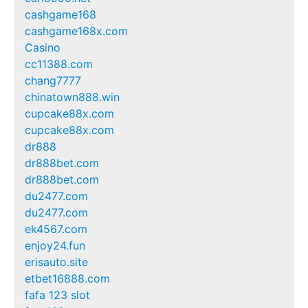
cashgame168
cashgame168x.com
Casino
cc11388.com
chang7777
chinatown888.win
cupcake88x.com
cupcake88x.com
dr888
dr888bet.com
dr888bet.com
du2477.com
du2477.com
ek4567.com
enjoy24.fun
erisauto.site
etbet16888.com
fafa 123 slot