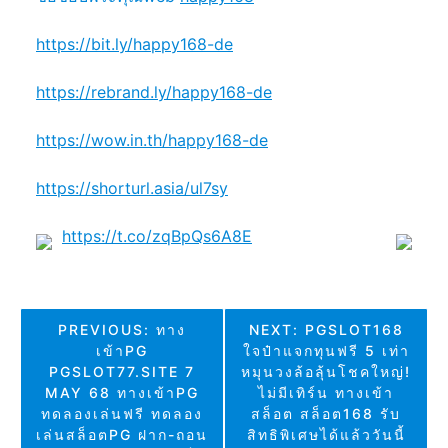
https://bit.ly/happy168-de
https://rebrand.ly/happy168-de
https://wow.in.th/happy168-de
https://shorturl.asia/ul7sy
https://t.co/zqBpQs6A8E
แนะแนว
PREVIOUS:
ทาง
NEXT:
PGSLOT168
เข้าPG
ใจป๋าแจกทุนฟรี 5 เท่า
เรื่อง
PGSLOT77.SITE 7
หมุนวงล้อลุ้นโชคใหญ่!
MAY 68 ทางเข้าPG
ไม่มีเทิร์น ทางเข้า
ทดลองเล่นฟรี ทดลอง
สล็อต สล็อต168 รับ
เล่นสล็อตPG ฝาก-ถอน
สิทธิพิเศษได้แล้ววันนี้