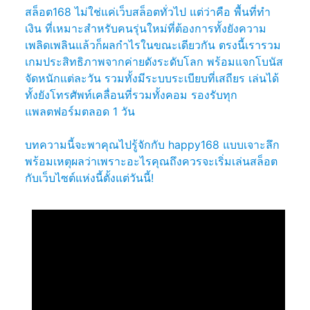
สล็อต168 ไม่ใช่แค่เว็บสล็อตทั่วไป แต่ว่าคือ พื้นที่ทำ
เงิน ที่เหมาะสำหรับคนรุ่นใหม่ที่ต้องการทั้งยังความ
เพลิดเพลินแล้วก็ผลกำไรในขณะเดียวกัน ตรงนี้เรารวม
เกมประสิทธิภาพจากค่ายดังระดับโลก พร้อมแจกโบนัส
จัดหนักแต่ละวัน รวมทั้งมีระบบระเบียบที่เสถียร เล่นได้
ทั้งยังโทรศัพท์เคลื่อนที่รวมทั้งคอม รองรับทุก
แพลตฟอร์มตลอด 1 วัน
บทความนี้จะพาคุณไปรู้จักกับ happy168 แบบเจาะลึก
พร้อมเหตุผลว่าเพราะอะไรคุณถึงควรจะเริ่มเล่นสล็อต
กับเว็บไซต์แห่งนี้ตั้งแต่วันนี้!