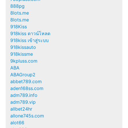
888pg
8lots.me
8lots.me
918Kiss
918kiss ดาวน์โหลด
918kiss เข้าสู่ระบบ
918kissauto
918kissme
9kpluss.com
ABA
ABAGroup2
abbet789.com
aden168ss.com
adm789.info
adm789.vip
allbet24hr
allone745s.com
alot66