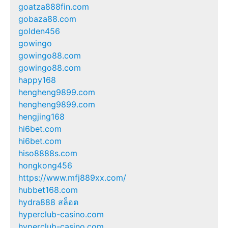
goatza888fin.com
gobaza88.com
golden456
gowingo
gowingo88.com
gowingo88.com
happy168
hengheng9899.com
hengheng9899.com
hengjing168
hi6bet.com
hi6bet.com
hiso8888s.com
hongkong456
https://www.mfj889xx.com/
hubbet168.com
hydra888 สล็อต
hyperclub-casino.com
hyperclub-casino.com