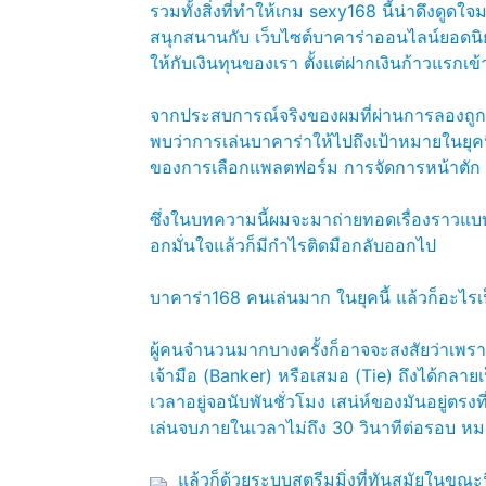
รวมทั้งสิ่งที่ทำให้เกม sexy168 นี้น่าดึงดูดใจ
สนุกสนานกับ เว็บไซต์บาคาร่าออนไลน์ยอดนิยม
ให้กับเงินทุนของเรา ตั้งแต่ฝากเงินก้าวแรกเข้
จากประสบการณ์จริงของผมที่ผ่านการลองถูกล
พบว่าการเล่นบาคาร่าให้ไปถึงเป้าหมายในยุคนี้
ของการเลือกแพลตฟอร์ม การจัดการหน้าตัก แล
ซึ่งในบทความนี้ผมจะมาถ่ายทอดเรื่องราวแบบหมด
อกมั่นใจแล้วก็มีกำไรติดมือกลับออกไป
บาคาร่า168 คนเล่นมาก ในยุคนี้ แล้วก็อะไรเป็
ผู้คนจำนวนมากบางครั้งก็อาจจะสงสัยว่าเพราะอะไ
เจ้ามือ (Banker) หรือเสมอ (Tie) ถึงได้ก
เวลาอยู่จอนับพันชั่วโมง เสน่ห์ของมันอยู่ตรง
เล่นจบภายในเวลาไม่ถึง 30 วินาทีต่อรอบ หม
แล้วก็ด้วยระบบสตรีมมิ่งที่ทันสมัยในขณ