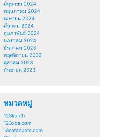
มิถุนายน 2024
พฤษภาคม 2024
เมษายน 2024
มีนาคม 2024
กุมภาพันธ์ 2024
มกราคม 2024
ธันวาคม 2023
พฤศจิกายน 2023
ตุลาคม 2023
กันยายน 2023
หมวดหมู่
123lionth
123xos.com
13satanbets.com