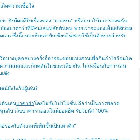
นเกิดความเชื่อใจ
อะแยะ ยังมีผลดีในเรื่องของ “มวลชน” หรือแนวโน้มการลงพนัน
ห้องบาคาร่าที่มีคนเล่นหลักพันคน พวกเราจะมองเห็นสถิติวอล
ชัดเจน ซึ่งนี้แหละที่เหล่านักเซียนไพ่ชอบใช้เป็นตัวช่วยสำหรับ
อบางบุคคลบางครั้งก็อาจจะชอบแทงสวนเพื่อกินกำไรก้อนโต
ีความสนุกและก็กดดันในขณะเดียวกัน ไม่เหมือนกับการเล่น
นเชิง
์ยังไงกับผู้เล่น?
ต้นเล่น
บาคาร่า
โดยไม่รับโปรโมชั่น ถือว่าเป็นการพลาด
ทุนกับ เว็บบาคาร่าออนไลน์ยอดฮิต รับโบนัส 100%
อรองกับตัวเกมที่เพิ่มขึ้นเป็นเท่าตัว”