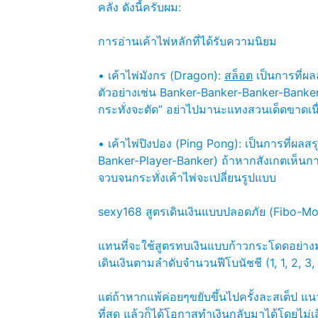
คลัง ดังนี้ครับผม:
การอ่านเค้าไพ่หลักที่ได้รับความนิยม
• เค้าไพ่มังกร (Dragon):
สล็อต
เป็นการที่ผลล
ตัวอย่างเช่น Banker-Banker-Banker-Banke
กระทั่งจะตัด” อย่าไปมานะแทงสวนเด็ดขาดเนื่
• เค้าไพ่ปิงปอง (Ping Pong): เป็นการที่ผล
Banker-Player-Banker) ถ้าหากสังเกตเห็นกา
จวบจนกระทั่งเค้าไพ่จะเปลี่ยนรูปแบบ
sexy168 สูตรเดินเงินแบบปลอดภัย (Fibo-
แทนที่จะใช้สูตรทบเงินแบบก้าวกระโดดอย่างม
เดินเงินตามลำดับจำนวนฟีโบนัชชี (1, 1, 2, 3,
แต่ถ้าหากแพ้ค่อยๆขยับขึ้นไปครั้งละสเต็ป แ
ที่สุด แล้วก็ได้โอกาสทำเงินกลับมาได้โดยไม่เส