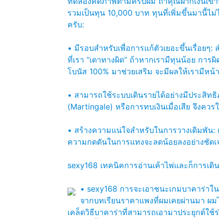
ทดลองคิดภาพตามครับผม ถ้าคุณฝากเงินเข้าร
รวมเป็นทุน 10,000 บาท ทุนที่เพิ่มขึ้นมานี้ไม่ไ
ครับ:
• มีรอบสำหรับเพื่อการแก้ตัวเยอะขึ้นเรื่อยๆ
ที่เรา “เดาทางผิด” ถ้าหากเรามีทุนน้อย การผ
โบนัส 100% มาช่วยเสริม จะมีผลให้เรามีหน้าต
• สามารถใช้ระบบเดินรายได้อย่างมีประสิทธิภ
(Martingale) หรือการทบเงินเมื่อเสีย จึงควร
• สร้างความแน่ใจสำหรับในการวางเดิมพัน: เมื่
ความกดดันในการแทงจะลดน้อยลงอย่างชัดเจน 
sexy168 เทคนิคการอ่านเค้าไพ่และก็การเดินเ
• sexy168 การจะเอาชนะเกมบาคาร่าในร
จากบทเรียนราคาแพงที่ผมเคยผ่านมา ผมได
เคล็ดวิธีบาคาร่าที่สามารถเอามาประยุกต์ใช้ร่