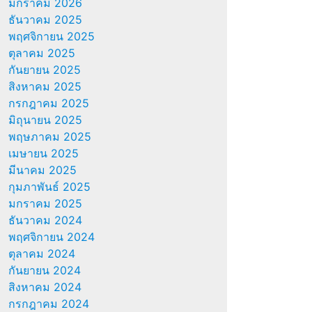
มกราคม 2026
ธันวาคม 2025
พฤศจิกายน 2025
ตุลาคม 2025
กันยายน 2025
สิงหาคม 2025
กรกฎาคม 2025
มิถุนายน 2025
พฤษภาคม 2025
เมษายน 2025
มีนาคม 2025
กุมภาพันธ์ 2025
มกราคม 2025
ธันวาคม 2024
พฤศจิกายน 2024
ตุลาคม 2024
กันยายน 2024
สิงหาคม 2024
กรกฎาคม 2024