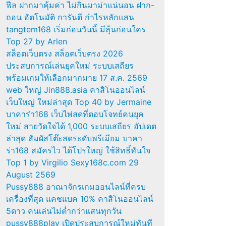
ฟีล ฝากมาคุ้มค่า ไม่กินมาม่าแน่นอน ฝาก-
ถอน อัตโนมัติ การันตี กำไรหลักแสน
tangtem168 เริ่มก่อนวันนี้ มีลุ้นก่อนใคร
Top 27 by Arlen
สล็อตเว็บตรง สล็อตเว็บตรง 2026
ประสบการณ์เล่นยุคใหม่ ระบบเสถียร
พร้อมเกมให้เลือกมากมาย 17 ส.ค. 2569
web ใหญ่ Jin888.asia คาสิโนออนไลน์
เว็บใหญ่ ใหม่ล่าสุด Top 40 by Jermaine
บาคาร่า168 เว็บไพ่สดที่ตอบโจทย์คนยุค
ใหม่ สายวัดใจได้ 1,000 ระบบเสถียร อัปเดต
ล่าสุด สัมผัสโต๊ะสดระดับพรีเมียม บาคา
ร่า168 สมัครไว ได้โปรใหญ่ ใช้สิทธิ์ทันใจ
Top 1 by Virgilio Sexy168c.com 29
August 2569
Pussy888 อาณาจักรเกมออนไลน์ที่ครบ
เครื่องที่สุด แคชแบค 10% คาสิโนออนไลน์
5ดาว คนเล่นไม่ต่ำกว่าแสนทุกวัน
pussy888play เปิดประสบการณ์ใหม่ทันที