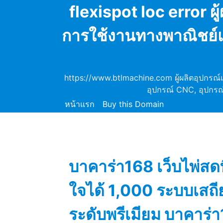
Skip
flexispot loc error 
to
content
การใช้งานทางพาณิชย์แ
https://www.btlmachine.com ผู้ผลิตอุปกรณ์
อุปกรณ์ CNC, อุปกรณ
หน้าแรก
Buy this Domain
บาคาร่า168 เว็บไพ่สด
ใจได้ 1,000 ระบบเสถีย
ระดับพรีเมียม บาคาร่า