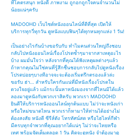
ที่โคตรสนุก หนังดี ภาพงาม ถูกอกถูกใจคนจำนวนไม่
น้อยแน่ๆครับ
MADOOHD เว็บไซต์หนังออนไลน์ที่ดีที่สุด เปิดให้
บริการทุกวี่ทุกวัน ดูหนังแบบฟินๆได้ทุกหนทุกแห่ง 1 วัน!
เป็นอย่างไรกันบ้างขอรับกับ ทำไมคนส่วนใหญ่ถึงชอบ
กลับไปหนังออนไลน์เรื่องโปรดซ้ำๆมาจากสาเหตุอะไร
บ้าง ผมมั่นใจว่า หลังจากที่คุณได้ฟังเหตุผลต่างๆแล้ว
ถ้าหากคุณไม่ใช่คนที่รู้สึกชื่นชอบการกลับไปดูหนังเรื่อง
โปรดบ่อยๆบางทีอาจจะจะต้องเริ่มตรึกตรองแล้วล่ะ
ขอรับ ฮ่า… สำหรับใครกันแน่ที่มีหนังเรื่องโปรดใน
ดวงใจอยู่แล้ว แม้กระนั้นหาหนังมองจากที่ไหนมิได้แล้ว
ลองมาดูหนังกับพวกเราสิครับ พวกเรา MADOOHD
ยินดีให้บริการหนังออนไลน์ทุกต้นแบบ ไม่ว่าจะหนังเก่า
หรือใหม่ขนาดไหน พวกเราก็หามาให้ท่านได้อย่างไม่
ต้องสงสัย หนังดี ซีรีส์ดัง โทรทัศน์สด หรือไฮไลท์กีฬา
มีครบทุกจำพวกที่คุณอยากได้แน่ๆ ไม่ว่าจะไทยหรือ
เทศ พร้อมจัดเต็มตลอด 1 วัน คิดจะดูหนัง จำต้องมาดู