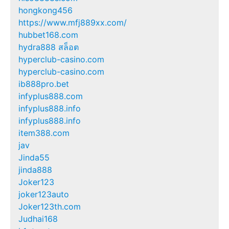
hongkong456
https://www.mfj889xx.com/
hubbet168.com
hydra888 สล็อต
hyperclub-casino.com
hyperclub-casino.com
ib888pro.bet
infyplus888.com
infyplus888.info
infyplus888.info
item388.com
jav
Jinda55
jinda888
Joker123
joker123auto
Joker123th.com
Judhai168