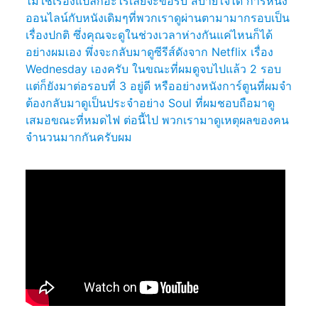
ไม่ใช่เรื่องแปลกอะไรเลยจ๊ะขอรับ สบายใจได้ การหนัง
ออนไลน์กับหนังเดิมๆที่พวกเราดูผ่านตามามากรอบเป็น
เรื่องปกติ ซึ่งคุณจะดูในช่วงเวลาห่างกันแค่ไหนก็ได้
อย่างผมเอง พึ่งจะกลับมาดูซีรีส์ดังจาก Netflix เรื่อง
Wednesday เองครับ ในขณะที่ผมดูจบไปแล้ว 2 รอบ
แต่ก็ยังมาต่อรอบที่ 3 อยู่ดี หรืออย่างหนังการ์ตูนที่ผมจำ
ต้องกลับมาดูเป็นประจำอย่าง Soul ที่ผมชอบถือมาดู
เสมอขณะที่หมดไฟ ต่อนี้ไป พวกเรามาดูเหตุผลของคน
จำนวนมากกันครับผม