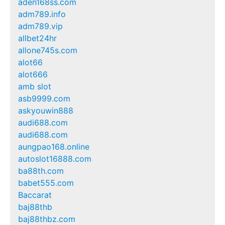
aden168ss.com
adm789.info
adm789.vip
allbet24hr
allone745s.com
alot66
alot666
amb slot
asb9999.com
askyouwin888
audi688.com
audi688.com
aungpao168.online
autoslot16888.com
ba88th.com
babet555.com
Baccarat
baj88thb
baj88thbz.com