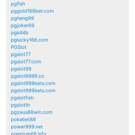
pgfish
pggold168bet.com
pgheng99
pgjoker69
pgk44b
pglucky168.com
PGSlot
pgslot77
pgslot77.com
pgslot99
pgslot9999.co
pgslot999bets.com
pgslot999bets.com
pgslotfish
pgslotth
pgzeus88win.com
pokebet88
power999.net
premium66.info