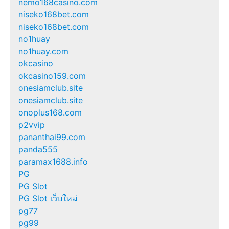
nemo168casino.com
niseko168bet.com
niseko168bet.com
no1huay
no1huay.com
okcasino
okcasino159.com
onesiamclub.site
onesiamclub.site
onoplus168.com
p2vvip
pananthai99.com
panda555
paramax1688.info
PG
PG Slot
PG Slot เว็บใหม่
pg77
pg99