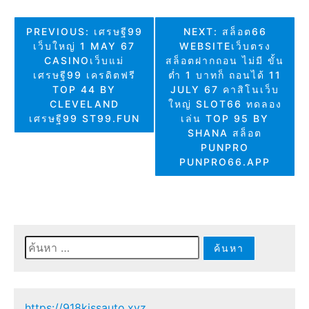
แนะแนว
PREVIOUS:
เศรษฐี99
NEXT:
สล็อต66
เว็บใหญ่ 1 MAY 67
WEBSITEเว็บตรง
เรื่อง
CASINOเว็บแม่
สล็อตฝากถอน ไม่มี ขั้น
เศรษฐี99 เครดิตฟรี
ต่ำ 1 บาทก็ ถอนได้ 11
TOP 44 BY
JULY 67 คาสิโนเว็บ
CLEVELAND
ใหญ่ SLOT66 ทดลอง
เศรษฐี99 ST99.FUN
เล่น TOP 95 BY
SHANA สล็อต
PUNPRO
PUNPRO66.APP
ค้นหา
สำหรับ:
https://918kissauto.xyz