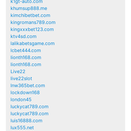
k1gt-auto.com
khumsup888.me
kimchibetbet.com
kingromans789.com
kingxxxbet123.com
ktv4sd.com
lalikabetsgame.com
lcbet444.com
lionth168.com
lionth168.com
Live22
live22slot
lnw365bet.com
lockdown168
london45
luckycat789.com
luckycat789.com
luis16888.com
lux555.net