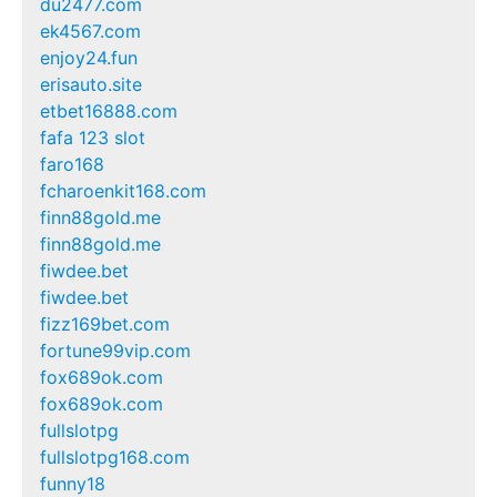
du2477.com
ek4567.com
enjoy24.fun
erisauto.site
etbet16888.com
fafa 123 slot
faro168
fcharoenkit168.com
finn88gold.me
finn88gold.me
fiwdee.bet
fiwdee.bet
fizz169bet.com
fortune99vip.com
fox689ok.com
fox689ok.com
fullslotpg
fullslotpg168.com
funny18