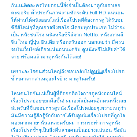
กันแน่ติดละครไทยตอนนี้ยิ่งจำเป็นต้องมาดูกับเราเลย
คะขอรับ ค้ำประกันภาพงามชัดระดับ Full HD แน่นอน
ให้ท่านได้หนังออนไลน์เรื่องโปรดที่ต้องการดู ได้รับชม
ซีรีส์ใหม่ๆที่คุณอาจพึงพอใจ มีครบทุกประเภท ไม่ว่าจะ
เป็น หนังชนโรง หนังหรือซีรีส์จาก Netflix หนังเกาหลี
จีน ไทย ญี่ปุ่น อินเดีย หรือตะวันออก บอกเลยว่า มีครบ
จบในเว็บไซต์เดียวแน่นอนนะครับ ดูหนังฟรีไม่เสียค่าใช้
จ่าย พร้อมแล้วมาดูหนังกันได้เลย!
เพราะอะไรคนส่วนใหญ่ถึงชอบกลับไป
ดูหนัง
เรื่องโปรด
ซ้ำๆมาจากสาเหตุอะไรบ้าง มาดูกันครับ!
ไหนคนใดกันแน่เป็นผู้ที่ติดอกติดใจการดูหนังออนไลน์
เรื่องโปรดบ่อยๆยกมือขึ้น! ผมเองก็เป็นคนอีกคนหนึ่งเลย
ล่ะครับที่ชื่นชอบการดูหนังเรื่องโปรดบ่อยๆเพราะเหตุว่า
มันมีความรู้สึกรู้จักกับการได้รับดูหนังเรื่องโปรดที่ถูกใจ
มองมากมายๆนั่นแหละครับผม การกระทำการดูหนัง
เรื่องโปรดซ้ำๆเป็นสิ่งที่หลายคนเป็นอย่างแน่นอน ซึ่งมัน