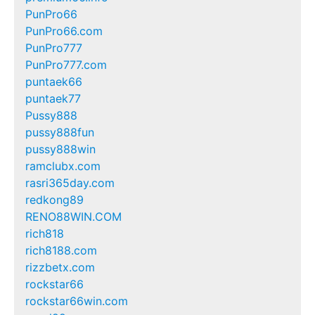
PunPro66
PunPro66.com
PunPro777
PunPro777.com
puntaek66
puntaek77
Pussy888
pussy888fun
pussy888win
ramclubx.com
rasri365day.com
redkong89
RENO88WIN.COM
rich818
rich8188.com
rizzbetx.com
rockstar66
rockstar66win.com