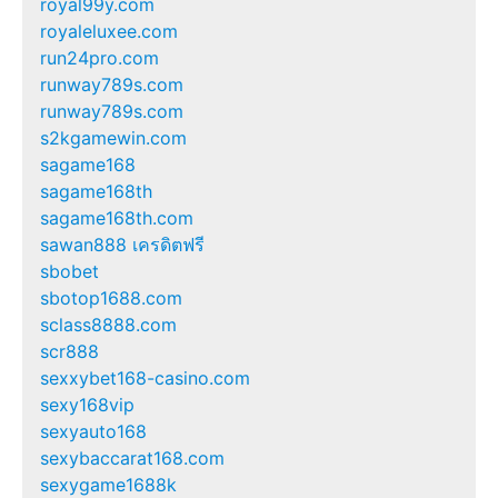
royal99y.com
royaleluxee.com
run24pro.com
runway789s.com
runway789s.com
s2kgamewin.com
sagame168
sagame168th
sagame168th.com
sawan888 เครดิตฟรี
sbobet
sbotop1688.com
sclass8888.com
scr888
sexxybet168-casino.com
sexy168vip
sexyauto168
sexybaccarat168.com
sexygame1688k