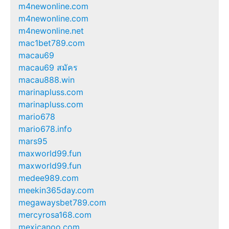
m4newonline.com
m4newonline.com
m4newonline.net
mac1bet789.com
macau69
macau69 สมัคร
macau888.win
marinapluss.com
marinapluss.com
mario678
mario678.info
mars95
maxworld99.fun
maxworld99.fun
medee989.com
meekin365day.com
megawaysbet789.com
mercyrosa168.com
mexicanoo.com