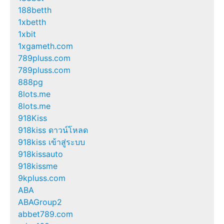
188betth
1xbetth
1xbit
1xgameth.com
789pluss.com
789pluss.com
888pg
8lots.me
8lots.me
918Kiss
918kiss ดาวน์โหลด
918kiss เข้าสู่ระบบ
918kissauto
918kissme
9kpluss.com
ABA
ABAGroup2
abbet789.com