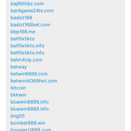
baj88thbz.com
bar4game24hr.com
baslot168
baslot168bet.com
bbp168.me
betflixtikto
betflixtikto.info
betflixtikto.info
betm4vip.com
betway
betwin6666.com
betworld369hot.com
bitcoin
bkkwin
bluewin8888.info
bluewin8888.info
bng55
bombet888.win
boonlert1688.com