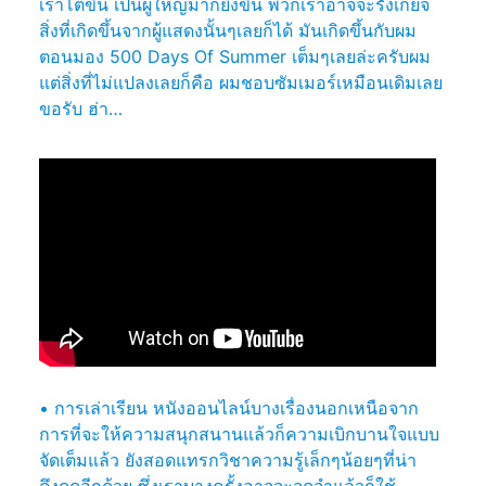
เราโตขึ้น เป็นผู้ใหญ่มากยิ่งขึ้น พวกเราอาจจะรังเกียจ
สิ่งที่เกิดขึ้นจากผู้แสดงนั้นๆเลยก็ได้ มันเกิดขึ้นกับผม
ตอนมอง 500 Days Of Summer เต็มๆเลยล่ะครับผม
แต่สิ่งที่ไม่แปลงเลยก็คือ ผมชอบซัมเมอร์เหมือนเดิมเลย
ขอรับ ฮ่า…
• การเล่าเรียน หนังออนไลน์บางเรื่องนอกเหนือจาก
การที่จะให้ความสนุกสนานแล้วก็ความเบิกบานใจแบบ
จัดเต็มแล้ว ยังสอดแทรกวิชาความรู้เล็กๆน้อยๆที่น่า
ดึงดูดอีกด้วย ซึ่งเราบางครั้งอาจจะจดจำแล้วก็ใช้