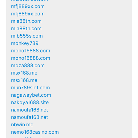
mfj889xx.com
mfj889xx.com
mia88th.com
mia88th.com
mib555s.com
monkey789
mono16888.com
mono16888.com
moza888.com
msx168.me
msx168.me
mun789slot.com
nagawaybet.com
nakoya1688.site
namoufa168.net
namoufa168.net
nbwin.me
nemo168casino.com