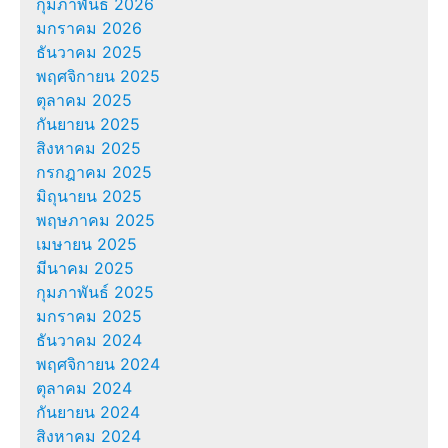
กุมภาพันธ์ 2026
มกราคม 2026
ธันวาคม 2025
พฤศจิกายน 2025
ตุลาคม 2025
กันยายน 2025
สิงหาคม 2025
กรกฎาคม 2025
มิถุนายน 2025
พฤษภาคม 2025
เมษายน 2025
มีนาคม 2025
กุมภาพันธ์ 2025
มกราคม 2025
ธันวาคม 2024
พฤศจิกายน 2024
ตุลาคม 2024
กันยายน 2024
สิงหาคม 2024