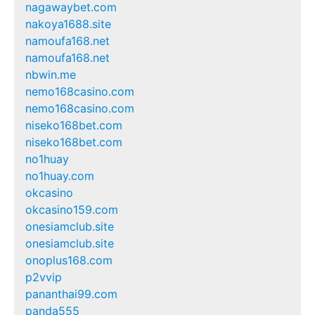
nagawaybet.com
nakoya1688.site
namoufa168.net
namoufa168.net
nbwin.me
nemo168casino.com
nemo168casino.com
niseko168bet.com
niseko168bet.com
no1huay
no1huay.com
okcasino
okcasino159.com
onesiamclub.site
onesiamclub.site
onoplus168.com
p2vvip
pananthai99.com
panda555