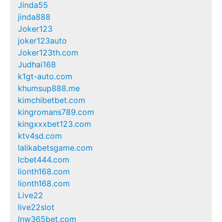
Jinda55
jinda888
Joker123
joker123auto
Joker123th.com
Judhai168
k1gt-auto.com
khumsup888.me
kimchibetbet.com
kingromans789.com
kingxxxbet123.com
ktv4sd.com
lalikabetsgame.com
lcbet444.com
lionth168.com
lionth168.com
Live22
live22slot
lnw365bet.com