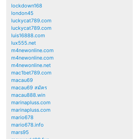
lockdown168
london45
luckycat789.com
luckycat789.com
luis16888.com
lux555.net
m4newonline.com
m4newonline.com
m4newonline.net
mac1bet789.com
macau69
macau69 สมัคร
macau888.win
marinapluss.com
marinapluss.com
mario678
mario678.info
mars95