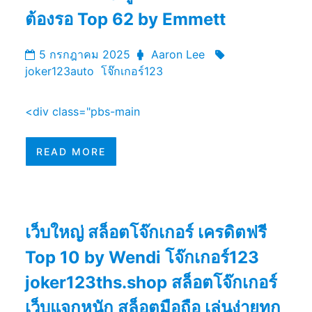
ต้องรอ Top 62 by Emmett
5 กรกฎาคม 2025
Aaron Lee
joker123auto
โจ๊กเกอร์123
<div class="pbs-main
READ MORE
เว็บใหญ่ สล็อตโจ๊กเกอร์ เครดิตฟรี
Top 10 by Wendi โจ๊กเกอร์123
joker123ths.shop สล็อตโจ๊กเกอร์
เว็บแจกหนัก สล็อตมือถือ เล่นง่ายทุก