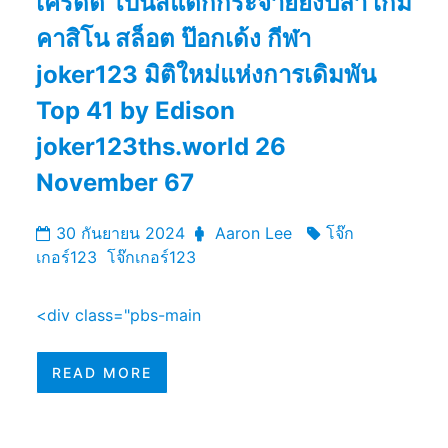
เครดิต โบนัสแตกกระจายยิงปลา เกม
คาสิโน สล็อต ป๊อกเด้ง กีฬา
joker123 มิติใหม่แห่งการเดิมพัน
Top 41 by Edison
joker123ths.world 26
November 67
30 กันยายน 2024
Aaron Lee
โจ๊ก
เกอร์123
โจ๊กเกอร์123
<div class="pbs-main
READ MORE