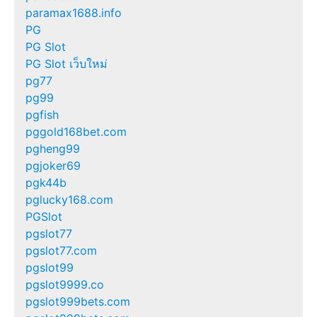
paramax1688.info
PG
PG Slot
PG Slot เว็บใหม่
pg77
pg99
pgfish
pggold168bet.com
pgheng99
pgjoker69
pgk44b
pglucky168.com
PGSlot
pgslot77
pgslot77.com
pgslot99
pgslot9999.co
pgslot999bets.com