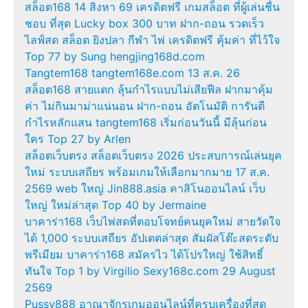
สล็อต168 14 สิงหา 69 เครดิตฟรี เกมสล็อต ที่ผู้เล่นชื่น
ชอบ ที่สุด Lucky box 300 บาท ฝาก-ถอน รวดเร็ว
ไลฟ์สด สล็อต ยิงปลา กีฬา ไพ่ เครดิตฟรี คุ้มค่า ที่ไว้ใจ
Top 77 by Sung hengjing168d.com
Tangtem168 tangtem168e.com 13 ส.ค. 26
สล็อต168 สายแตก ลุ้นกำไรแบบไม่เสียฟีล ฝากมาคุ้ม
ค่า ไม่กินมาม่าแน่นอน ฝาก-ถอน อัตโนมัติ การันตี
กำไรหลักแสน tangtem168 เริ่มก่อนวันนี้ มีลุ้นก่อน
ใคร Top 27 by Arlen
สล็อตเว็บตรง สล็อตเว็บตรง 2026 ประสบการณ์เล่นยุค
ใหม่ ระบบเสถียร พร้อมเกมให้เลือกมากมาย 17 ส.ค.
2569 web ใหญ่ Jin888.asia คาสิโนออนไลน์ เว็บ
ใหญ่ ใหม่ล่าสุด Top 40 by Jermaine
บาคาร่า168 เว็บไพ่สดที่ตอบโจทย์คนยุคใหม่ สายวัดใจ
ได้ 1,000 ระบบเสถียร อัปเดตล่าสุด สัมผัสโต๊ะสดระดับ
พรีเมียม บาคาร่า168 สมัครไว ได้โปรใหญ่ ใช้สิทธิ์
ทันใจ Top 1 by Virgilio Sexy168c.com 29 August
2569
Pussy888 อาณาจักรเกมออนไลน์ที่ครบเครื่องที่สุด