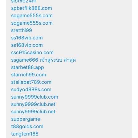
slotxo24hr
spbetflik888.com
sqgame555s.com
sqgame555s.com
sretthi99
ss168vip.com
ss168vip.com
ssc915casino.com
ssgame666 เข้าสู่ระบบ ล่าสุด
starbet88.app
starrich99.com
stellabet789.com
sudyod888s.com
sunny9999club.com
sunny9999club.net
sunny9999club.net
suppergame
t88golds.com
tangtem168