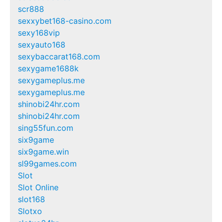
scr888
sexxybet168-casino.com
sexy168vip
sexyauto168
sexybaccarat168.com
sexygame1688k
sexygameplus.me
sexygameplus.me
shinobi24hr.com
shinobi24hr.com
sing55fun.com
six9game
six9game.win
sl99games.com
Slot
Slot Online
slot168
Slotxo