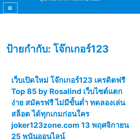
ป้ายกำกับ:
โจ๊กเกอร์123
เว็บเปิดใหม่ โจ๊กเกอร์123 เครดิตฟรี
Top 85 by Rosalind เว็บไซต์แตก
ง่าย สมัครฟรี ไม่มีขั้นต่ำ ทดลองเล่น
สล็อต ได้ทุกเกมก่อนใคร
joker123zone.com 13 พฤศจิกายน
25 พนันออนไลน์