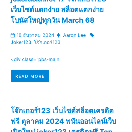
เว็บไซต์แตกง่าย สล็อตแตกง่าย
โบนัสใหญ่ทุกวัน March 68
18 ธันวาคม 2024
Aaron Lee
Joker123
โจ๊กเกอร์123
<div class="pbs-main
READ MORE
โจ๊กเกอร์123 เว็บไซต์สล็อตเครดิต
ฟรี ตุลาคม 2024 พนันออนไลน์เว็บ
เปิดใหม่ joker123 เครดิตฟรี Top