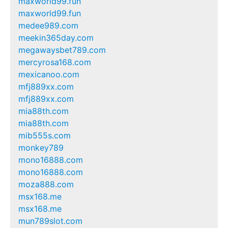
maxworld99.fun
maxworld99.fun
medee989.com
meekin365day.com
megawaysbet789.com
mercyrosa168.com
mexicanoo.com
mfj889xx.com
mfj889xx.com
mia88th.com
mia88th.com
mib555s.com
monkey789
mono16888.com
mono16888.com
moza888.com
msx168.me
msx168.me
mun789slot.com