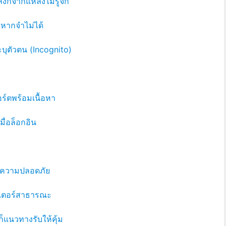
งก์จากแหล่งไม่รู้จัก
้าหากจำไม่ได้
บุตัวตน (Incognito)
ร์ตพร้อมเนื้อหา
มื่อล็อกอิน
ิ่มความปลอดภัย
วเตอร์สาธารณะ
็แนวทางรับให้คุ้ม