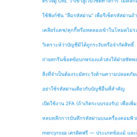
ตรวจดู URL ว่าเข้าสู่เว็บไซต์ทางการ ไม่คลิกลิ
ใช้ฟังก์ชัน “ลืมรหัสผ่าน” เพื่อรีเซ็ตรหัสผ่านถ
เคลียร์แคช/คุกกี้หรือทดลองเข้าในโหมดไม่ระ
วิเคราะห์ว่าบัญชีมิได้ถูกระงับหรือจำกัดสิทธิ์
ถ่ายสกรีนช็อตข้อบกพร่องแล้วส่งให้ฝ่ายซัพพอ
สิ่งที่จำเป็นต้องระมัดระวังด้านความปลอดภัยเ
อย่าใช้รหัสผ่านเดียวกับบัญชีอื่นที่สำคัญ
เปิดใช้งาน 2FA (ถ้าเกิดระบบรองรับ) เพื่อเพ
หลบหลีกการบันทึกรหัสผ่านบนเครื่องคอมพิ
mercyrosa เครดิตฟรี — ประเภทข้อแม้ และก