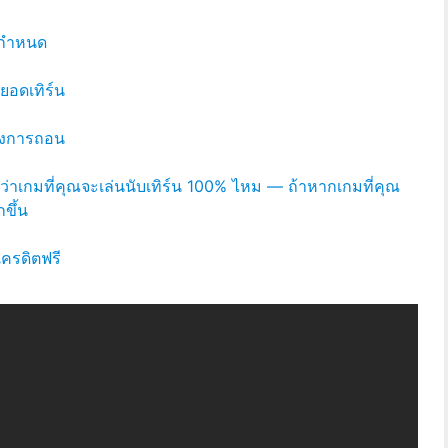
รกำหนด
ำยอดเทิร์น
กลงการถอน
กว่าเกมที่คุณจะเล่นนับเทิร์น 100% ไหม — ถ้าหากเกมที่คุณ
ขึ้น
ครดิตฟรี